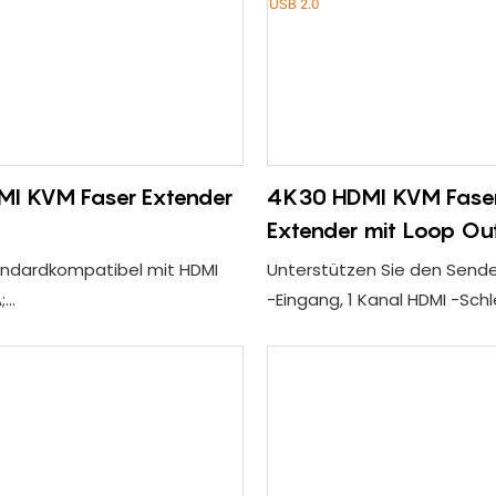
I KVM Faser Extender
4K30 HDMI KVM Faser
Extender mit Loop Ou
2.0
andardkompatibel mit HDMI
Unterstützen Sie den Sende
;
-Eingang, 1 Kanal HDMI -Schl
 Bild verlustfreies Getriebe,
Empfänger 2 Kanäle HDMI 
mit 4K30, 1080p und 1920*1200
1 Kanal nach vorne 3,5 mm
Audio, 1 Kanal Reverse Mic A
ng von Infrarotübertragung,
Getriebe;
telle;
Unterstützen Sie 1 Kanal RS
nd Tastatur für
Datenbidirektionalübertrag