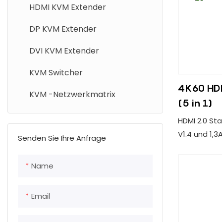
HD Basist-Extender
HDMI KVM Extender
HDMI/DVI Extender
DP KVM Extender
4K60 HDMI Extender
DVI KVM Extender
4K60 HDMI Faser -Extender
KVM Switcher
4K60 HDM
4K60 HDMI -Matrix -Router
KVM -Netzwerkmatrix
(5 in 1)
HD gemischte Videomatrix
HDMI 2.0 St
V1.4 und 1,3A
Videokontroller
Senden Sie Ihre Anfrage
4K60 4: 4: 4
Maßgeschneiderte Produkte
kompatibel 
Name
Auflösung;
Unterstützu
Email
3,5-Schnitts
USB -Maus u