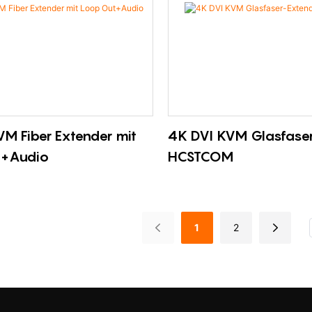
n Übertragungstechnologie,
und Desktop -PC optional
ässigkeit;
ionsabstand 10-80 km über
faser, 0-2 km über
DP-Einzelfaserübertragung mit
logie realisieren;
M Fiber Extender mit
4K DVI KVM Glasfase
zung des Desktops 220VAC -
t+Audio
HCSTCOM
abe
1
2