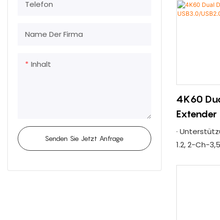
Telefon
Fernbedienu
Unterstütz
Übertragung
Name Der Firma
Produkte mi
verlustfrei
Inhalt
hoher Zuverl
Einzelmodus
4K60 Dua
10-80 km, M
Mithilfe d
Extender
16-Kanal-HD
· Unterstüt
Einzelfaserü
Senden Sie Jetzt Anfrage
1.2, 2-Ch-3,
werden
CH-USB3.0, 
Maus, übert
· Unterstütz
verlustfrei
Auflösung v