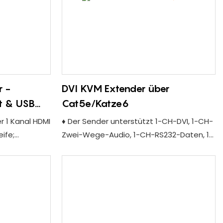
 -
DVI KVM Extender über
t & USB
Cat5e/Katze6
r 1 Kanal HDMI
♦ Der Sender unterstützt 1-CH-DVI, 1-CH-
eife;
Zwei-Wege-Audio, 1-CH-RS232-Daten, 1-
-Ausgang
CH-USB2.0 (SupportingKeyboard und
 analogem
Maus), 1-CH-Zwei-Wege-Infrarot, 1-CH
udio -
Reverse PowerSsignal;
♦ Receiver unterstützt 1-CH-DVI, 1-CH-
232
Zwei-Wege-Audio, 1-CH-RS232-Daten, 4-
ung;
CH-USB2.0 (SupportingKeyboard und