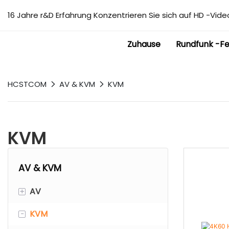
16 Jahre r&D Erfahrung Konzentrieren Sie sich auf HD -Video
Zuhause
Rundfunk -F
HCSTCOM
AV & KVM
KVM
KVM
AV & KVM
+
AV
-
KVM
86 Panel Wandstecker