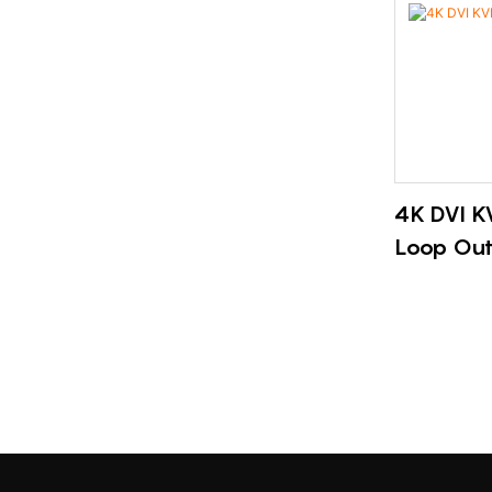
verlustlose
hoher Zuverl
· Transmiss
Einzelmoden
Multimode;
· Kann 1-8 
CWDM-Techno
4K DVI KV
· Unterstüt
Loop Ou
Stromeing