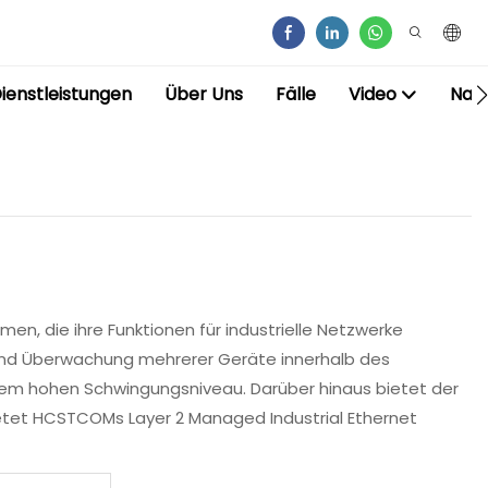
ienstleistungen
Über Uns
Fälle
Video
Nac
n, die ihre Funktionen für industrielle Netzwerke
n und Überwachung mehrerer Geräte innerhalb des
nem hohen Schwingungsniveau. Darüber hinaus bietet der
bietet HCSTCOMs Layer 2 Managed Industrial Ethernet