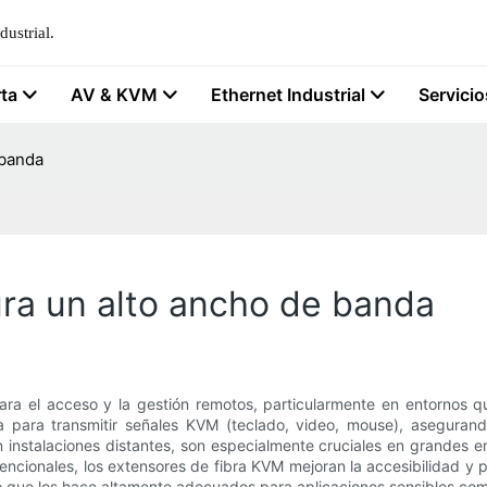
ustrial.
rta
AV & KVM
Ethernet Industrial
Servicio
 banda
ra un alto ancho de banda
ara el acceso y la gestión remotos, particularmente en entornos q
tica para transmitir señales KVM (teclado, video, mouse), asegura
en instalaciones distantes, son especialmente cruciales en grandes 
onvencionales, los extensores de fibra KVM mejoran la accesibilidad
, lo que los hace altamente adecuados para aplicaciones sensibles co