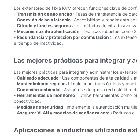
Los extensores de fibra KVM ofrecen funciones clave de confi
-
Transmisión de alto ancho
: Tasas de transferencia de dat
-
Conexión de baja latencia
: Accesibilidad y rendimiento en
-
Cifrado y túneles seguros
: Los métodos de cifrado avanza
-
Mecanismos de autenticación
: Técnicas robustas, como S
-
Redundancia y protección por conmutación
: Los extenso
el tiempo de inactividad.
Las mejores prácticas para integrar y 
Las mejores prácticas para integrar y administrar los extenso
-
Cableado adecuado
: Use componentes de alta calidad y 
-
Mantenimiento regular
: Limpie conectores ópticos y monit
-
Condición ambiental
: Asegúrese de que la red esté libre
-
Herramientas de monitoreo
: Utilice herramientas como 
conectividad.
-
Medidas de seguridad
: Implemente la autenticación multif
-
Asegurar VLAN y modelos de confianza cero
: Reduzca el
Aplicaciones e industrias utilizando e