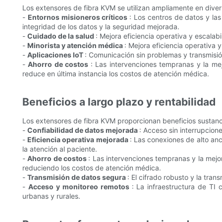
Los extensores de fibra KVM se utilizan ampliamente en divers
-
Entornos misioneros críticos
: Los centros de datos y la
integridad de los datos y la seguridad mejorada.
-
Cuidado de la salud
: Mejora eficiencia operativa y escalabi
-
Minorista y atención médica
: Mejora eficiencia operativa y
-
Aplicaciones IoT
: Comunicación sin problemas y transmisi
-
Ahorro de costos
: Las intervenciones tempranas y la mej
reduce en última instancia los costos de atención médica.
Beneficios a largo plazo y rentabilidad
Los extensores de fibra KVM proporcionan beneficios sustancia
-
Confiabilidad de datos mejorada
: Acceso sin interrupcion
-
Eficiencia operativa mejorada
: Las conexiones de alto an
la atención al paciente.
-
Ahorro de costos
: Las intervenciones tempranas y la mejo
reduciendo los costos de atención médica.
-
Transmisión de datos segura
: El cifrado robusto y la tr
-
Acceso y monitoreo remotos
: La infraestructura de TI
urbanas y rurales.