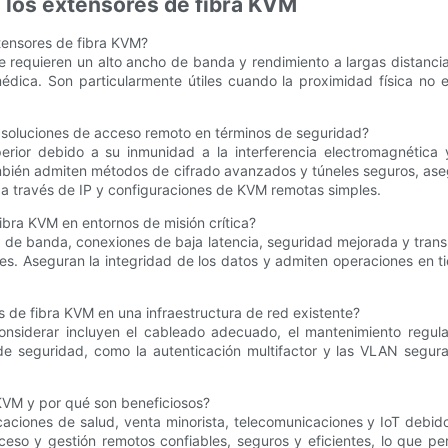
 los extensores de fibra KVM
tensores de fibra KVM?
e requieren un alto ancho de banda y rendimiento a largas distanci
édica. Son particularmente útiles cuando la proximidad física no e
 soluciones de acceso remoto en términos de seguridad?
rior debido a su inmunidad a la interferencia electromagnética 
También admiten métodos de cifrado avanzados y túneles seguros, as
a través de IP y configuraciones de KVM remotas simples.
ibra KVM en entornos de misión crítica?
e banda, conexiones de baja latencia, seguridad mejorada y transm
ares. Aseguran la integridad de los datos y admiten operaciones en t
s de fibra KVM en una infraestructura de red existente?
considerar incluyen el cableado adecuado, el mantenimiento regul
 seguridad, como la autenticación multifactor y las VLAN seguras 
KVM y por qué son beneficiosos?
aciones de salud, venta minorista, telecomunicaciones y IoT debi
eso y gestión remotos confiables, seguros y eficientes, lo que pe