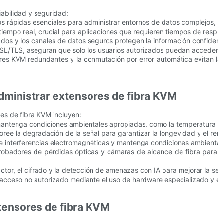
abilidad y seguridad:
os rápidas esenciales para administrar entornos de datos complejos,
 tiempo real, crucial para aplicaciones que requieren tiempos de res
dos y los canales de datos seguros protegen la información confiden
SL/TLS, aseguran que solo los usuarios autorizados puedan acceder y
res KVM redundantes y la conmutación por error automática evitan las
administrar extensores de fibra KVM
res de fibra KVM incluyen:
mantenga condiciones ambientales apropiadas, como la temperatura 
oree la degradación de la señal para garantizar la longevidad y el re
 de interferencias electromagnéticas y mantenga condiciones ambient
probadores de pérdidas ópticas y cámaras de alcance de fibra para 
actor, el cifrado y la detección de amenazas con IA para mejorar la s
 acceso no autorizado mediante el uso de hardware especializado y e
xtensores de fibra KVM