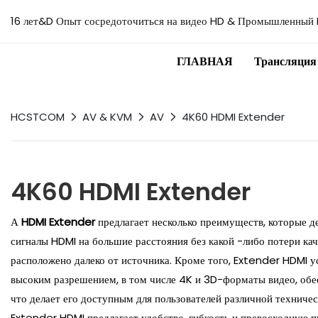
16 лет&D Опыт сосредоточиться на видео HD & Промышленный 
ГЛАВНАЯ
Трансляция
HCSTCOM
AV & KVM
AV
4K60 HDMI Extender
4K60 HDMI Extender
А
HDMI Extender
предлагает несколько преимуществ, которые д
сигналы HDMI на большие расстояния без какой -либо потери кач
расположено далеко от источника. Кроме того, Extender HDMI у
высоким разрешением, в том числе 4K и 3D-форматы видео, обес
что делает его доступным для пользователей различной техничес
Extender HDMI предлагает удобство, гибкость и превосходную п