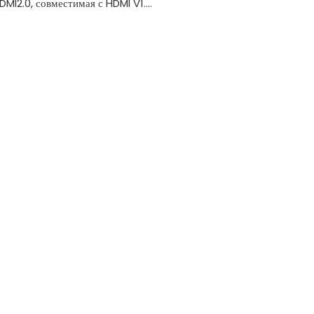
MI2.0, совместимая с HDMI V1.4
840*2160 60 Гц, совместимая с
Гц, 1920x1080 60 Гц и т. Д.
DCP2.2, совместим с HDCP 1.4
двунаправленную инфракрасную
USB Mouse, клавиатуру для
го управления
двунаправленную передачу
зательно)
 для стойки для карты вставки