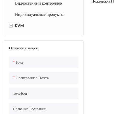
Поддержка HD
Видеостенный контроллер
и 1.3A
Индивидуальные продукты
Поддержка 3
1920*1200 60 
+
KVM
Поддержка H
Поддержать 
HDMI KVM Extender
передачу
DP KVM Extender
Отправьте запрос
Поддержите 
дистанционно
DVI KVM Extender
Имя
Поддержать 
RS232 (необя
KVM переключатель
Поддержка 4U
Электронная Почта
KVM Network Matrix
Телефон
Название Компании