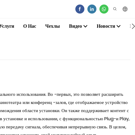
Услуги
О Нас
Чехлы
Видео
Новости
К
ального использования. Во -первых, это позволяет расширить
кинотеатра или конференц -залов, где отображаемое устройство
ромождения области установки. Он также поддерживает контент с
 установке и использовании, с функциональностью Plug-и Play,
ую передачу сигнала, обеспечивая непрерывную связь. В целом,
 стремится улучшить свой мультимедийный опыт.