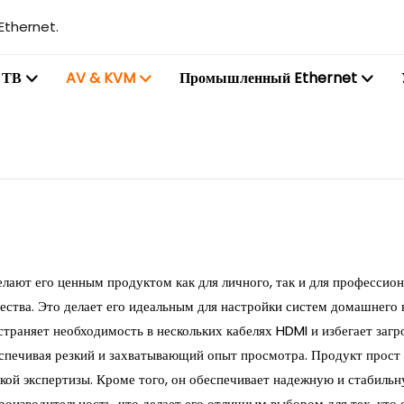
Ethernet.
 ТВ
AV & KVM
Промышленный Ethernet
елают его ценным продуктом как для личного, так и для профессион
ества. Это делает его идеальным для настройки систем домашнего 
страняет необходимость в нескольких кабелях HDMI и избегает заг
печивая резкий и захватывающий опыт просмотра. Продукт прост в
кой экспертизы. Кроме того, он обеспечивает надежную и стабильн
роизводительность, что делает его отличным выбором для тех, кто