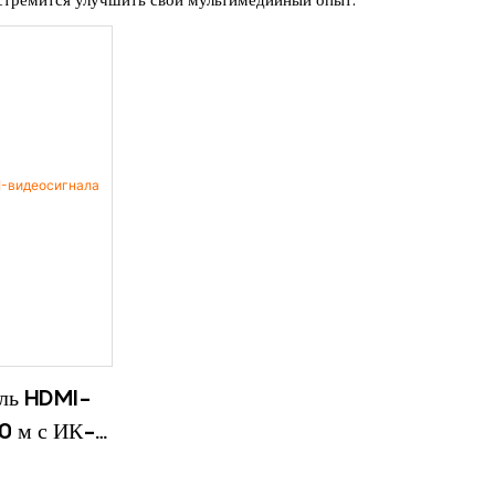
ель HDMI-
0 м с ИК-