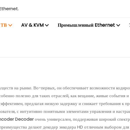
Ethernet.
 ТВ
AV & KVM
Промышленный Ethernet
уществ на рынке. Во-первых, он обеспечивает возможности кодиров
особенно полезно для таких отраслей, как вещание, живые события 
эффективен, предлагая низкую задержку и снижает требования к пр
ьзователя, с интуитивно понятными элементами управления и настра
ncoder Decoder
очень универсален, поддерживая широкий спектр п
преимущества делают декодер энкодера HD отличным выбором для 