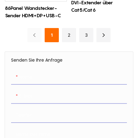
DVI-Extender über
86Panel Wandstecker-
Cat5/Cat6
Sender HDMI+DP+USB-C
1
2
3
Senden Sie Ihre Anfrage
Name
E-Mail
Telefon
Name Der Firma