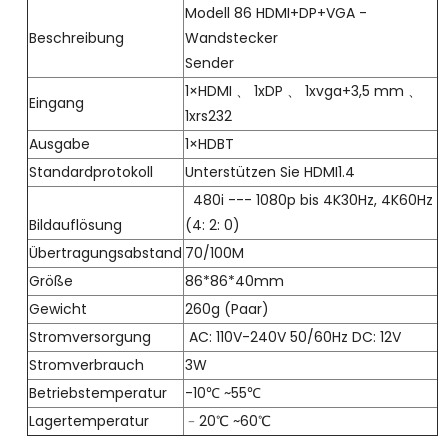
Modell 86 HDMI+DP+VGA -
Beschreibung
Wandstecker
Sender
1×HDMI 、 1xDP 、 1xvga+3,5 mm 、
Eingang
1xrs232
Ausgabe
1×HDBT
Standardprotokoll
Unterstützen Sie HDMI1.4
480i --- 1080p bis 4K30Hz, 4K60Hz
Bildauflösung
(4: 2: 0)
Übertragungsabstand
70/100M
Größe
86*86*40mm
Gewicht
260g (Paar)
Stromversorgung
AC: 110V-240V 50/60Hz DC: 12V
Stromverbrauch
3W
Betriebstemperatur
-10℃ ~55℃
Lagertemperatur
﹣20℃ ~60℃