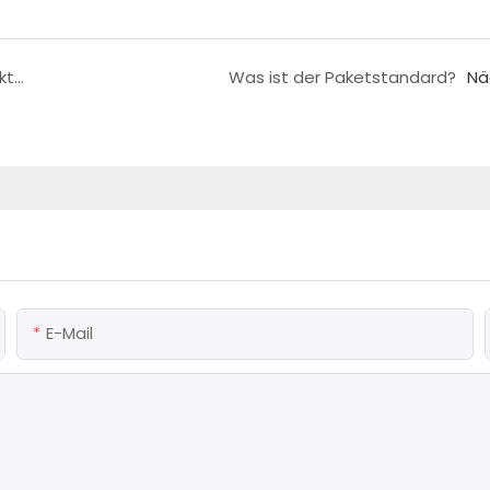
Wie würden Sie vorgehen, wenn bei Produkten Qualitätsprobleme auftreten?
Was ist der Paketstandard?
Nä
E-Mail