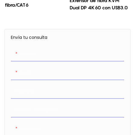
Extensor de fibra KVM
fibra/CAT6
Dual DP 4K60 con USB3.0
Envía tu consulta
Nombre
E-Mail
Teléfono
Nombre De Empresa
Contenido