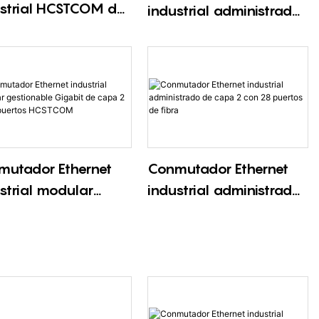
strial HCSTCOM de
industrial administrado
utamiento de capa
de capa 2 M12 de 12
 52/56 puertos y
puertos HCSTCOM
G
mutador Ethernet
Conmutador Ethernet
strial modular
industrial administrado
ionable Gigabit de
de capa 2 con 28
 2 de 28 puertos
puertos de fibra
TCOM