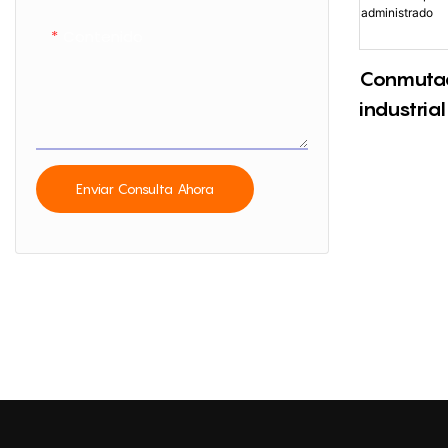
Contenido
Conmutad
industria
26 puerto
capa 2 a
Enviar Consulta Ahora