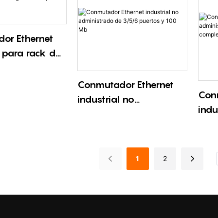
or Ethernet
l para rack de
s Gigabit de
dministrado
Conmutador Ethernet
Con
industrial no
indu
administrado de 3/5/6
admi
puertos y 100 Mb
puer
com
1
2