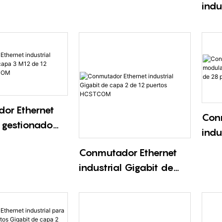
indu
ento Gigabit
enrutamiento de capa
enr
3 de 28
3 y 10 G de 36 puertos
3 de
 HCSTCOM
10 
or Ethernet
Con
l gestionado
indu
3 M12 de 12
gest
Conmutador Ethernet
 HCSTCOM
capa
industrial Gigabit de
HCS
capa 2 de 12 puertos
HCSTCOM