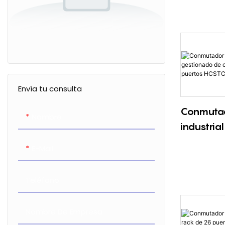
enrutami
de capa 
puertos
Envía tu consulta
Conmutad
Nombre
industria
de capa 
E-Mail
puertos
Teléfono
Nombre De Empresa