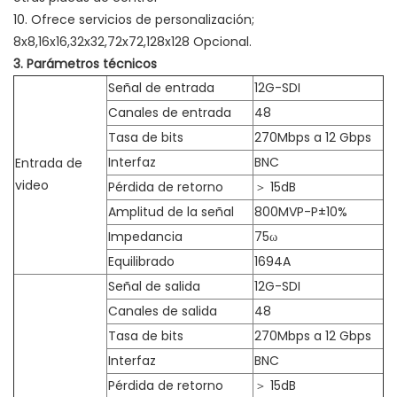
10. Ofrece servicios de personalización;
8x8,16x16,32x32,72x72,128x128 Opcional.
3. Parámetros técnicos
Señal de entrada
12G-SDI
Canales de entrada
48
Tasa de bits
270Mbps a 12 Gbps
Interfaz
BNC
Entrada de
video
Pérdida de retorno
＞ 15dB
Amplitud de la señal
800MVP-P±10%
Impedancia
75ω
Equilibrado
1694A
Señal de salida
12G-SDI
Canales de salida
48
Tasa de bits
270Mbps a 12 Gbps
Interfaz
BNC
Pérdida de retorno
＞ 15dB