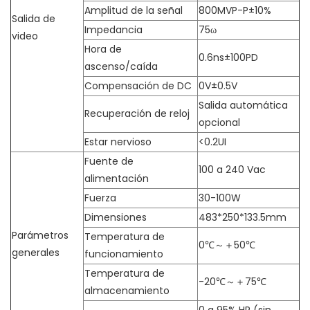
Amplitud de la señal
800MVP-P±10%
Salida de
Impedancia
75ω
video
Hora de
0.6ns±100PD
ascenso/caída
Compensación de DC
0V±0.5V
Salida automática
Recuperación de reloj
opcional
Estar nervioso
<0.2UI
Fuente de
100 a 240 Vac
alimentación
Fuerza
30-100W
Dimensiones
483*250*133.5mm
Parámetros
Temperatura de
0℃～＋50℃
generales
funcionamiento
Temperatura de
-20℃～＋75℃
almacenamiento