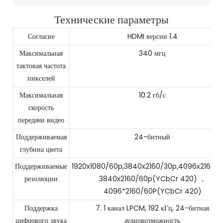
Технические параметры
Согласие
HDMI версии 1.4
Максимальная
340 мгц
тактовая частота
пикселей
Максимальная
10.2 гб/с
скорость
передачи видео
Поддерживаемая
24-битный
глубина цвета
Поддерживаемые
1920x1080/60p,3840x2160/30p,4096x2160/3
резолюции
3840x2160/60p(YCbCr 420) ，
4096*2160/60P(YCbCr 420)
Поддержка
7. 1 канал LPCM, 192 кГц, 24-битная
цифрового звука
аудиовозможность