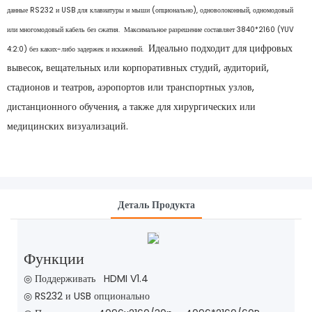
данные RS232 и USB для клавиатуры и мыши (опционально), одноволоконный, одномодовый
или многомодовый кабель без сжатия. Максимальное разрешение составляет 3840*2160 (YUV
Идеально подходит для цифровых
4:2:0) без каких-либо задержек и искажений.
вывесок, вещательных или корпоративных студий, аудиторий,
стадионов и театров, аэропортов или транспортных узлов,
дистанционного обучения, а также для хирургических или
медицинских визуализаций.
Деталь Продукта
Функции
◎ Поддерживать HDMI V1.4
◎ RS232 и USB опционально