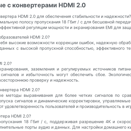
е с конвертерами HDMI 2.0
вертера HDMI 2.0 для обеспечения стабильности и надежности?
альную полосу пропускания 18 Гбит / с для бесшовной передач
ффективной регуляции мощности и экранирования EMI для защи
образователей HDMI 2.0?
себя высокие возможности коррекции ошибок, надежную обрабо
анных с высокой пропускной способностью, эффективного те
I 2.0?
анирования, заземления и регулируемых источников питани
 сигналов и избыточность могут обеспечить сбое. Экологиче
всестороннюю проверку и надежность.
нвертера HDMI 2.0?
е методы выравнивания для более четких сигналов по сра
опуска сигналов и динамические корректировки, управляемые
т удовлетворенность пользователей и производительность в иг
тера HDMI 2.0?
опускания 18 Гбит / с, поддерживая разрешение 4K и скорост
полнительные порты аудио и данных. Для настройки домашнего 