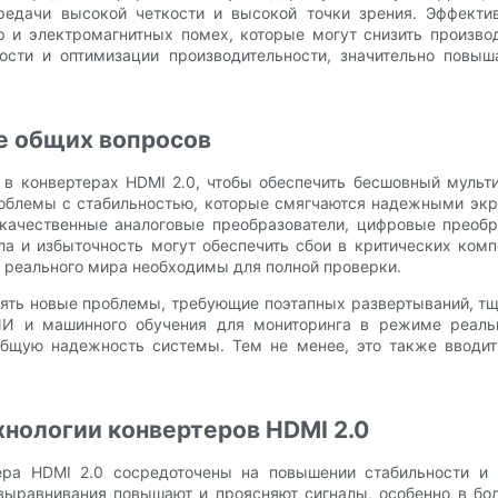
редачи высокой четкости и высокой точки зрения. Эффектив
 и электромагнитных помех, которые могут снизить производ
ости и оптимизации производительности, значительно повыш
е общих вопросов
в конвертерах HDMI 2.0, чтобы обеспечить бесшовный мульт
проблемы с стабильностью, которые смягчаются надежными эк
окачественные аналоговые преобразователи, цифровые преобр
ла и избыточность могут обеспечить сбои в критических ком
 реального мира необходимы для полной проверки.
ять новые проблемы, требующие поэтапных развертываний, тщ
И и машинного обучения для мониторинга в режиме реальн
общую надежность системы. Тем не менее, это также вводит
хнологии конвертеров HDMI 2.0
ера HDMI 2.0 сосредоточены на повышении стабильности и 
равнивания повышают и проясняют сигналы, особенно в бол