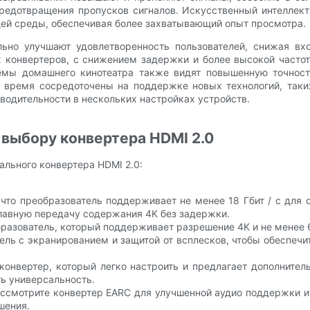
предотвращения пропусков сигналов. Искусственный интеллек
щей среды, обеспечивая более захватывающий опыт просмотра.
льно улучшают удовлетворенность пользователей, снижая 
х конвертеров, с снижением задержки и более высокой часто
емы домашнего кинотеатра также видят повышенную точность
 время сосредоточены на поддержке новых технологий, таких
одительности в нескольких настройках устройств.
 выбору конвертера HDMI 2.0
льного конвертера HDMI 2.0:
, что преобразователь поддерживает не менее 18 Гбит / с для
лавную передачу содержания 4K без задержки.
бразователь, который поддерживает разрешение 4K и не менее 6
ель с экранированием и защитой от всплесков, чтобы обеспечи
конвертер, который легко настроить и предлагает дополните
ь универсальность.
ассмотрите конвертер EARC для улучшенной аудио поддержки и 
шения.