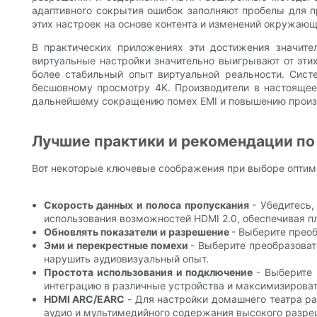
адаптивного сокрытия ошибок заполняют пробелы для 
этих настроек на основе контента и изменений окружаю
В практических приложениях эти достижения значите
виртуальные настройки значительно выигрывают от эти
более стабильный опыт виртуальной реальности. Сист
бесшовному просмотру 4K. Производители в настоящее
дальнейшему сокращению помех EMI и повышению произв
Лучшие практики и рекомендации по
Вот некоторые ключевые соображения при выборе оптима
Скорость данных и полоса пропускания
- Убедитесь
использования возможностей HDMI 2.0, обеспечивая п
Обновлять показатели и разрешение
- Выберите прео
Эми и перекрестные помехи
- Выберите преобразоват
нарушить аудиовизуальный опыт.
Простота использования и подключение
- Выберите 
интеграцию в различные устройства и максимизироват
HDMI ARC/EARC
- Для настройки домашнего театра р
аудио и мультимедийного содержания высокого разре