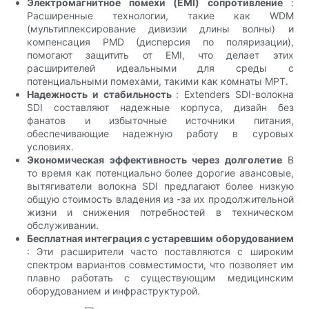
Электромагнитное помехи (EMI) сопротивление
:
Расширенные технологии, такие как WDM
(мультиплексирование дивизии длины волны) и
компенсация PMD (дисперсия по поляризации),
помогают защитить от EMI, что делает этих
расширителей идеальными для среды с
потенциальными помехами, такими как комнаты МРТ.
Надежность и стабильность
: Extenders SDI-волокна
SDI составляют надежные корпуса, дизайн без
фанатов и избыточные источники питания,
обеспечивающие надежную работу в суровых
условиях.
Экономическая эффективность через долголетие
В
то время как потенциально более дорогие авансовые,
вытягиватели волокна SDI предлагают более низкую
общую стоимость владения из -за их продолжительной
жизни и снижения потребностей в техническом
обслуживании.
Бесплатная интеграция с устаревшим оборудованием
: Эти расширители часто поставляются с широким
спектром вариантов совместимости, что позволяет им
плавно работать с существующим медицинским
оборудованием и инфраструктурой.