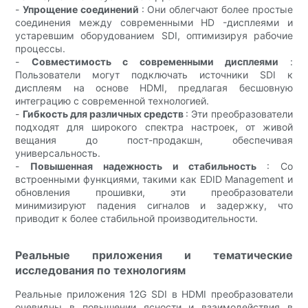
-
Упрощение соединений
: Они облегчают более простые
соединения между современными HD -дисплеями и
устаревшим оборудованием SDI, оптимизируя рабочие
процессы.
-
Совместимость с современными дисплеями
:
Пользователи могут подключать источники SDI к
дисплеям на основе HDMI, предлагая бесшовную
интеграцию с современной технологией.
-
Гибкость для различных средств
: Эти преобразователи
подходят для широкого спектра настроек, от живой
вещания до пост-продакшн, обеспечивая
универсальность.
-
Повышенная надежность и стабильность
: Со
встроенными функциями, такими как EDID Management и
обновления прошивки, эти преобразователи
минимизируют падения сигналов и задержку, что
приводит к более стабильной производительности.
Реальные приложения и тематические
исследования по технологиям
Реальные приложения 12G SDI в HDMI преобразователи
очевидны в повышении ясности и взаимодействия в