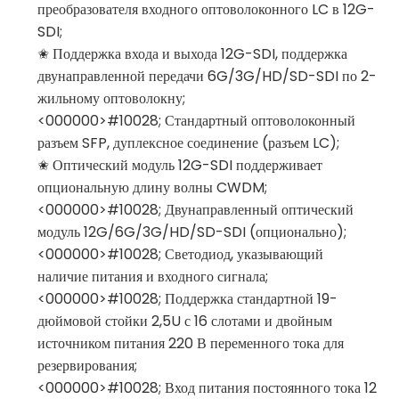
преобразователя входного оптоволоконного LC в 12G-
SDI;
✬ Поддержка входа и выхода 12G-SDI, поддержка
двунаправленной передачи 6G/3G/HD/SD-SDI по 2-
жильному оптоволокну;
<000000>#10028; Стандартный оптоволоконный
разъем SFP, дуплексное соединение (разъем LC);
✬ Оптический модуль 12G-SDI поддерживает
опциональную длину волны CWDM;
<000000>#10028; Двунаправленный оптический
модуль 12G/6G/3G/HD/SD-SDI (опционально);
<000000>#10028; Светодиод, указывающий
наличие питания и входного сигнала;
<000000>#10028; Поддержка стандартной 19-
дюймовой стойки 2,5U с 16 слотами и двойным
источником питания 220 В переменного тока для
резервирования;
<000000>#10028; Вход питания постоянного тока 12