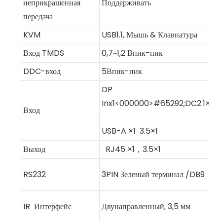
неприкрашенная
Поддерживать
передача
KVM
USB1.1, Мышь & Клавиатура
Вход TMDS
0,7~1,2 Впик-пик
DDC-вход
5Впик-пик
DP
Inx1<000000>#65292;DC2.1×1,
Вход
USB-A ×1 3.5×1
Выход
RJ45 ×1，3.5×1
RS232
3PIN Зеленый терминал /DB9
IR
Интерфейс
Двунаправленный, 3,5 мм