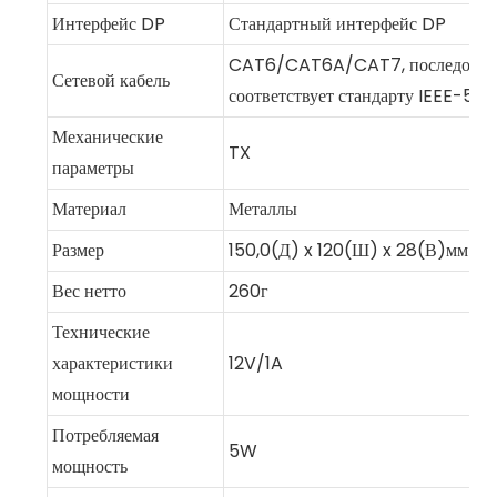
Интерфейс DP
Стандартный интерфейс DP
CAT6/CAT6A/CAT7, последовате
Сетевой кабель
соответствует стандарту IEEE-56
Механические
TX
параметры
Материал
Металлы
Размер
150,0(Д) x 120(Ш) x 28(В)мм
Вес нетто
260г
Технические
характеристики
12V/1A
мощности
Потребляемая
5W
мощность