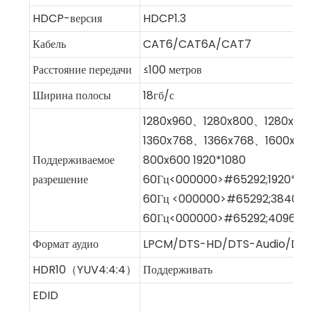
HDCP-версия
HDCP1.3
Кабель
CAT6/CAT6A/CAT7
Расстояние передачи
≤100 метров
Ширина полосы
18гб/с
1280x960、1280x800、1280x76
1360x768、1366x768、1600x9
Поддерживаемое
800x600 1920*1080
разрешение
60Гц<000000>#65292;1920*12
60Гц <000000>#65292;3840*2
60Гц<000000>#65292;4096*21
Формат аудио
LPCM/DTS-HD/DTS-Audio/Dolby
HDR10（YUV4:4:4）
Поддерживать
EDID