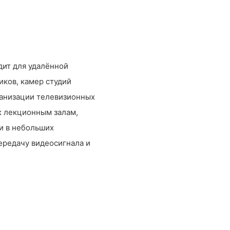
дит для удалённой
иков, камер студий
ганизации телевизионных
к лекционным залам,
и в небольших
ередачу видеосигнала и