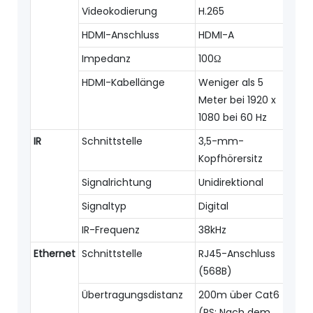
Videokodierung
H.265
HDMI-Anschluss
HDMI-A
Impedanz
100Ω
HDMI-Kabellänge
Weniger als 5
Meter bei 1920 x
1080 bei 60 Hz
IR
Schnittstelle
3,5-mm-
Kopfhörersitz
Signalrichtung
Unidirektional
Signaltyp
Digital
IR-Frequenz
38kHz
Ethernet
Schnittstelle
RJ45-Anschluss
(568B)
Übertragungsdistanz
200m über Cat6
(PS: Nach dem