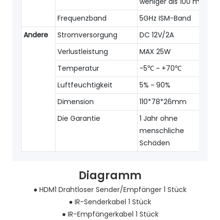
weniger als 100 m
Frequenzband
5GHz ISM-Band
Andere
Stromversorgung
DC 12V/2A
Verlustleistung
MAX 25W
Temperatur
-5℃ ~ +70℃
Luftfeuchtigkeit
5% ~ 90%
Dimension
110*78*26mm
Die Garantie
1 Jahr ohne
menschliche
Schäden
Diagramm
● HDM1 Drahtloser Sender/Empfänger 1 Stück
●
IR-Senderkabel 1 Stück
●
IR-Empfängerkabel 1 Stück