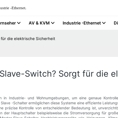
strie -Ethernet.
ernseher
AV & KVM
Industrie -Ethernet
D
für die elektrische Sicherheit
lave-Switch? Sorgt für die el
en in Industrie- und Wohnumgebungen, um eine genaue Kontrolle
n Slave -Schalter ermöglichen diese Systeme eine effiziente Leistun
e präzise Kontrolle von entscheidender Bedeutung ist, unverzichtb
nn der Hauptschalter beispielsweise die Stromversorgung für gro
Master-Slave-Schalter Hochleistungsgeräte wie Heizungen, Klim