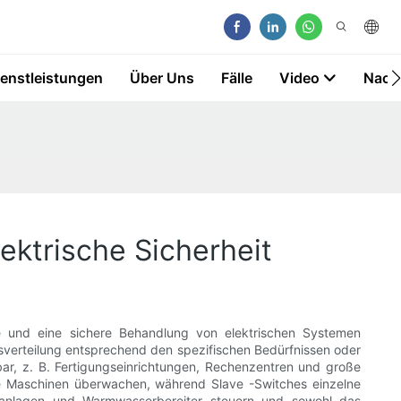
ienstleistungen
Über Uns
Fälle
Video
Nach
ektrische Sicherheit
 und eine sichere Behandlung von elektrischen Systemen
gsverteilung entsprechend den spezifischen Bedürfnissen oder
ar, z. B. Fertigungseinrichtungen, Rechenzentren und große
ße Maschinen überwachen, während Slave -Switches einzelne
aanlagen und Warmwasserbereiter steuern und sowohl das