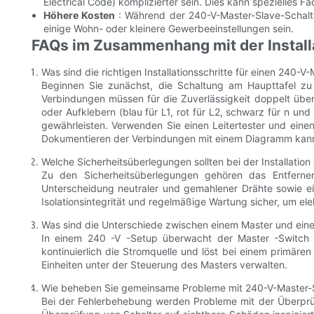
Electrical Code) komplizierter sein. Dies kann spezielles
Höhere Kosten
: Während der 240-V-Master-Slave-Schalter
einige Wohn- oder kleinere Gewerbeeinstellungen sein.
FAQs im Zusammenhang mit der Install
Was sind die richtigen Installationsschritte für einen 240-V
Beginnen Sie zunächst, die Schaltung am Haupttafel zu
Verbindungen müssen für die Zuverlässigkeit doppelt übe
oder Aufklebern (blau für L1, rot für L2, schwarz für n un
gewährleisten. Verwenden Sie einen Leitertester und eine
Dokumentieren der Verbindungen mit einem Diagramm kann 
Welche Sicherheitsüberlegungen sollten bei der Installatio
Zu den Sicherheitsüberlegungen gehören das Entferne
Unterscheidung neutraler und gemahlener Drähte sowie ei
Isolationsintegrität und regelmäßige Wartung sicher, um el
Was sind die Unterschiede zwischen einem Master und eine
In einem 240 -V -Setup überwacht der Master -Switch d
kontinuierlich die Stromquelle und löst bei einem primä
Einheiten unter der Steuerung des Masters verwalten.
Wie beheben Sie gemeinsame Probleme mit 240-V-Master-
Bei der Fehlerbehebung werden Probleme mit der Überprüf