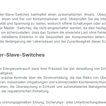
er-Slave-Switches beinhaltet einen systematischen Ansatz. Überp
t sitzen und frei von Kontaminationen sind. Überprüfen Sie die Int
uität und Spannung zu testen, wodurch offene Schaltungen oder schl
für Master -Switches, die nicht eingeschaltet werden, da dies häufi
n, um sicherzustellen, dass das System die erwartete Last ohne Feh
detaillierte Einblicke in die Gesundheit der Komponenten liefern
 die Verlängerung der Lebensdauer und der Zuverlässigkeit dieser S
ter-Slave-Switches
 Energieverbrauch dank ihrer Präzision bei der Verwaltung von Sch
ltigkeit.
e präzise Kontrolle über die Stromverteilung, die das Risiko von Ü
entren, industriellen Umgebungen und kommerziellen Kücheneinrichtun
stemen, die Überwachung in Echtzeit und automatisiertes Management
 der regulatorischen Einhaltung.
des ordnungsgemäßen Erdung, Sicherungs- oder Unterbrechungsbewe