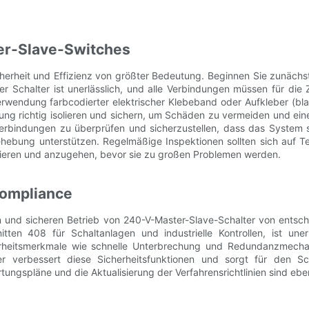
er-Slave-Switches
icherheit und Effizienz von größter Bedeutung. Beginnen Sie zunächs
chalter ist unerlässlich, und alle Verbindungen müssen für die Z
wendung farbcodierter elektrischer Klebeband oder Aufkleber (blau 
ung richtig isolieren und sichern, um Schäden zu vermeiden und eine
Verbindungen zu überprüfen und sicherzustellen, dass das System 
ebung unterstützen. Regelmäßige Inspektionen sollten sich auf Te
fizieren und anzugehen, bevor sie zu großen Problemen werden.
compliance
en und sicheren Betrieb von 240-V-Master-Slave-Schalter von ents
tten 408 für Schaltanlagen und industrielle Kontrollen, ist un
erheitsmerkmale wie schnelle Unterbrechung und Redundanzmechan
r verbessert diese Sicherheitsfunktionen und sorgt für den Sch
ungspläne und die Aktualisierung der Verfahrensrichtlinien sind ebe