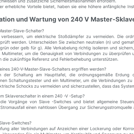
 Fachwissen und zusätzliche Sicherheitsmaßnahmen erfordern.
 erhebliche Vorteile bietet, haben sie eine höhere anfängliche Inst
ation und Wartung von 240 V Master-Sklav
-Master-Slave-Schalter?
 verbessern, um elektrische Stoßdämpfer zu vermeiden. Die ordnu
rprüft werden. Unterscheiden Sie zwischen neutralen (n) und gemah
d grün oder gelb für g). Alle Verkabelung richtig isolieren und sich
n Multimeter, um die Genauigkeit von Verbindungen zu überprüfen un
die zukünftige Referenz und Fehlerbehebung unterstützen.
n eines 240-V-Master-Slave-Schalters ergriffen werden?
n der Schaltung am Haupttafel, die ordnungsgemäße Erdung der
nen Schaltungstester und ein Multimeter, um die Verbindungen zu 
ektrische Schocks zu vermeiden und sicherzustellen, dass das System 
m Sklavenschalter in einem 240 -V -Setup?
ie Vorgänge von Slave -Switches und bietet allgemeine Steueru
ren Stromausfall einen nahtlosen Übergang zur Sicherungsstromquel
Slave-Switches?
ung aller Verbindungen auf Anzeichen einer Lockerung oder Korrosi