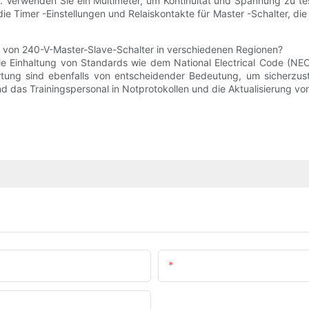
t. Verwenden Sie ein Multimeter, um Kontinuität und Spannung zu te
ie Timer -Einstellungen und Relaiskontakte für Master -Schalter, die
on von 240-V-Master-Slave-Schalter in verschiedenen Regionen?
die Einhaltung von Standards wie dem National Electrical Code (NE
artung sind ebenfalls von entscheidender Bedeutung, um sicherzus
 das Trainingspersonal in Notprotokollen und die Aktualisierung vo
E-Mail