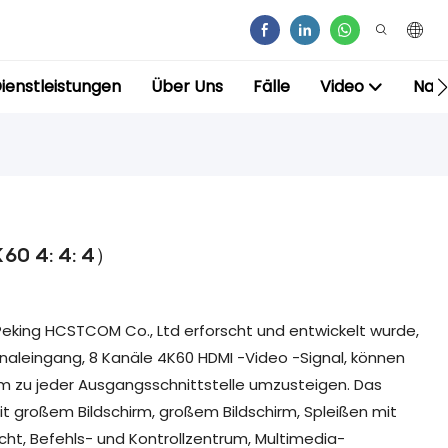
ienstleistungen
Über Uns
Fälle
Video
Nac
K60 4: 4: 4）
 Peking HCSTCOM Co., Ltd erforscht und entwickelt wurde,
naleingang, 8 Kanäle 4K60 HDMI -Video -Signal, können
 um zu jeder Ausgangsschnittstelle umzusteigen. Das
t großem Bildschirm, großem Bildschirm, Spleißen mit
cht, Befehls- und Kontrollzentrum, Multimedia-