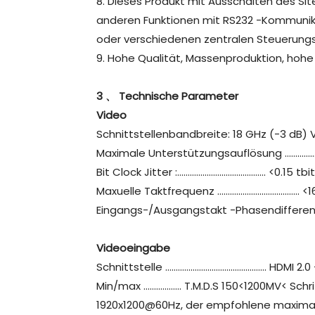
8. Dieses Produkt mit Ausschalten des Sit
anderen Funktionen mit RS232 -Kommunik
oder verschiedenen zentralen Steuerun
9. Hohe Qualität, Massenproduktion, hohe 
3 、 Technische Parameter
Video
Schnittstellenbandbreite: 18 GHz (-3 dB) V
Maximale Unterstützungsauflösung ………
Bit Clock Jitter :…………………………………… <0.15 tbit
Maxuelle Taktfrequenz ………………………………… <
Eingangs-/Ausgangstakt -Phasendiffere
Videoeingabe
Schnittstelle ………………………………………… HDMI 2.0 
Min/max ……………… T.M.D.S 150<1200MV< Schri
1920x1200@60Hz, der empfohlene maximal