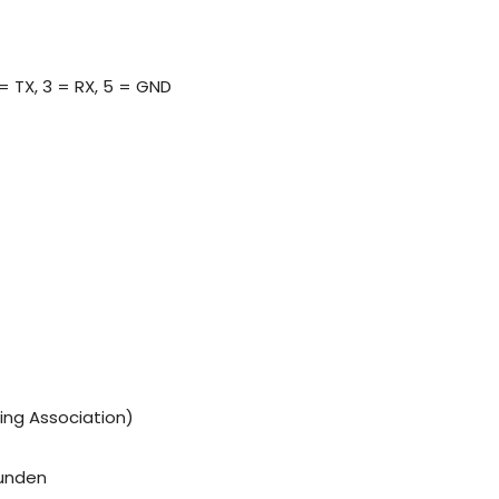
= TX, 3 = RX, 5 = GND
ping Association)
tunden