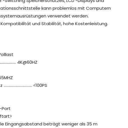
e -Switching Speicherschutzes, LCD -Displays und
ationsschnittstelle kann problemlos mit Computern
gssystemausrüstungen verwendet werden.
Kompatibilität und Stabilität, hohe Kostenleistung.
olllast
…………………… 4K@60HZ
165MHZ
nz …………………………… <100PS
-Port
ftart>
e Eingangsabstand beträgt weniger als 35 m