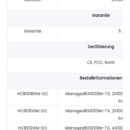
Garantie
Garantie
5 Jah
Zertifizierung
CE, FCC, RoHS
Bestellinformationen
HC8008GM-DC
Managed6X1000M-TX, 2X1000M-F
Schie
HC8010GM-DC
Managed8X1000M-TX, 2X1000M-F
Schie
HC8012GM-DC
Managed8X1000M-TX, 4X1000M-F