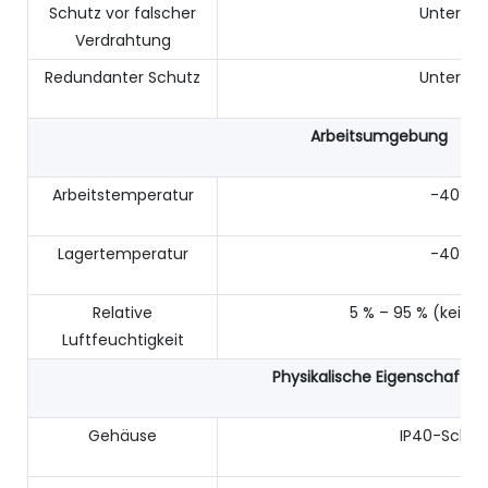
Schutz vor falscher
Unterstü
Verdrahtung
Redundanter Schutz
Unterstü
Arbeitsumgebung
Arbeitstemperatur
-40℃~
Lagertemperatur
-40℃~
Relative
5 % – 95 % (keine
Luftfeuchtigkeit
Physikalische Eigenschaften
Gehäuse
IP40-Schutz