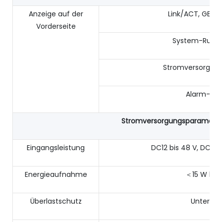
Anzeige auf der
Link/ACT, GESC
Vorderseite
System-Run-L
Stromversorgung
Alarm-LED
Stromversorgungsparamete
Eingangsleistung
DC12 bis 48 V, DC12 
Energieaufnahme
＜15 W bei 
Überlastschutz
Unterstü