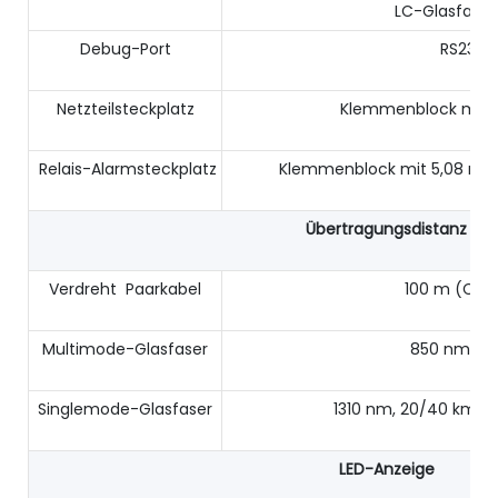
LC-Glasfaser
Debug-Port
RS232 
Netzteilsteckplatz
Klemmenblock mit 
Relais-Alarmsteckplatz
Klemmenblock mit 5,08 mm 
Übertragungsdistanz
Verdreht Paarkabel
100 m (CAT
Multimode-Glasfaser
850 nm, 50
Singlemode-Glasfaser
1310 nm, 20/40 km; 
LED-Anzeige