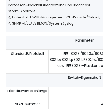
Portgeschwindigkeitsbegrenzung und Broadcast-
Storm-Kontrolle
◎ Unterstützt WEB-Management, CLI-Konsole/Telnet,
◎ SNMP v1/v2/v3 RMON/System Syslog
Parameter
Standard&Protokoll
IEEE 802.3i/802.3u/802.3ab
802.1p/802.1q/802.1d/802.1w/802.1s
usw. IEEE802.3x-Flusskontrolle
Switch-Eigenschaft
Prioritätswarteschlange
8
VLAN-Nummer
409