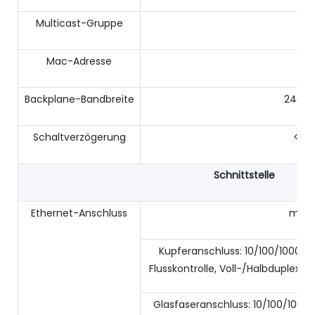
Multicast-Gruppe
512
Mac-Adresse
8K
Backplane-Bandbreite
24Gbi
Schaltverzögerung
<5 μ
Schnittstelle
Ethernet-Anschluss
max 
Kupferanschluss: 10/100/1000Ba
Flusskontrolle, Voll-/Halbduplex
Glasfaseranschluss: 10/100/1000