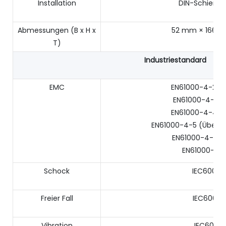
Installation
DIN-Schiene
Abmessungen (B x H x
52 mm × 166 m
T)
Industriestandard
EMC
EN61000-4-2 (E
EN61000-4-3 (R
EN61000-4-4 (E
EN61000-4-5 (Übersp
EN61000-4-6 (C
EN61000-4-8
Schock
IEC60068
Freier Fall
IEC60068
Vibration
IEC6006