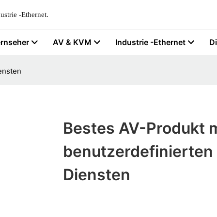
strie -Ethernet.
ernseher
AV & KVM
Industrie -Ethernet
D
ensten
Bestes AV-Produkt m
benutzerdefinierten
Diensten