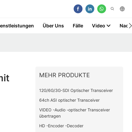
ienstleistungen
Über Uns
Fälle
Video
Nach
MEHR PRODUKTE
it
12G/6G/3G-SDI Optischer Transceiver
64ch ASI optischer Transceiver
VIDEO -Audio -optischer Transceiver
übertragen
HD -Encoder -Decoder