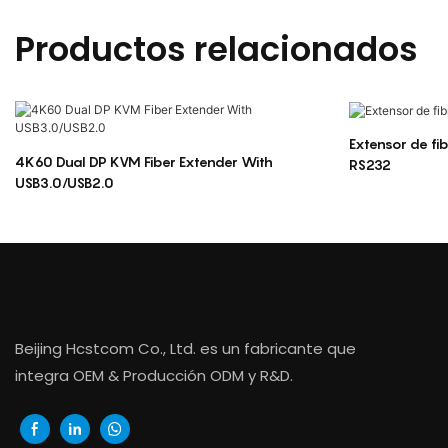
Productos relacionados
Extensor de f
4K60 Dual DP KVM Fiber Extender With
RS232
USB3.0/USB2.0
Beijing Hcstcom Co., Ltd. es un fabricante que
integra OEM & Producción ODM y R&D.