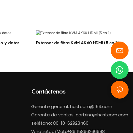
o y datos
Extensor de fibra KVM 4K60 HDMI (5 en 1)
Contáctenos
Gerente general:
hcstcom@163.com
Gerente de ventas:
cartrina@hcstcom.com
Teléfono: 86-10-62923466
WhatsApp/Mob:+86 15866266698