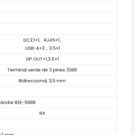
DC2.1×1, RJ45×1,
USB-A×2，3.5×1
DP OUT×1,3.5×1
Terminal verde de 3 pines /DB9
Bidireccional, 3,5 mm
ándar IEEE-5688
RX
lto) mm