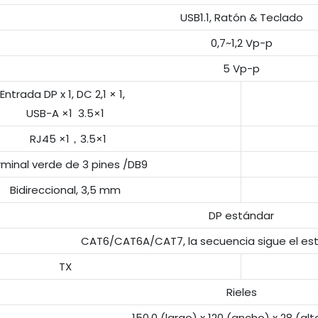
USB1.1, Ratón & Teclado
0,7~1,2 Vp-p
5 Vp-p
Entrada DP x 1, DC 2,1 × 1,
USB-A ×1 3.5×1
RJ45 ×1，3.5×1
minal verde de 3 pines /DB9
Bidireccional, 3,5 mm
DP estándar
CAT6/CAT6A/CAT7, la secuencia sigue el est
TX
Rieles
150,0 (largo) x 120 (ancho) x 28 (a