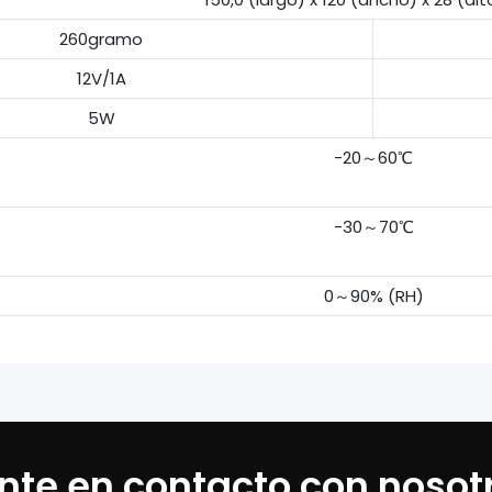
260gramo
12V/1A
5W
-20～60℃
-30～70℃
0～90% (RH)
nte en contacto con nosot