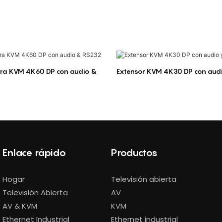
ibra KVM 4K60 DP con audio &
Extensor KVM 4K30 DP con audi
Enlace rápido
Productos
Hogar
Televisión abierta
Televisión Abierta
AV
AV & KVM
KVM
Ethernet Industrial
Ethernet industrial