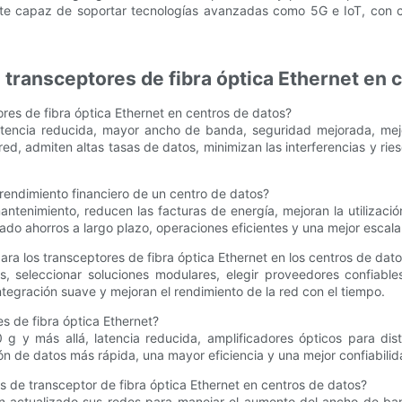
iente capaz de soportar tecnologías avanzadas como 5G e IoT, con
transceptores de fibra óptica Ethernet en 
ores de fibra óptica Ethernet en centros de datos?
latencia reducida, mayor ancho de banda, seguridad mejorada, mejo
ed, admiten altas tasas de datos, minimizan las interferencias y rie
rendimiento financiero de un centro de datos?
ntenimiento, reducen las facturas de energía, mejoran la utilizaci
ado ahorros a largo plazo, operaciones eficientes y una mejor escala
ra los transceptores de fibra óptica Ethernet en los centros de dat
, seleccionar soluciones modulares, elegir proveedores confiable
tegración suave y mejoran el rendimiento de la red con el tiempo.
s de fibra óptica Ethernet?
g y más allá, latencia reducida, amplificadores ópticos para dis
ón de datos más rápida, una mayor eficiencia y una mejor confiabili
 de transceptor de fibra óptica Ethernet en centros de datos?
 actualizado sus redes para manejar el aumento del ancho de banda