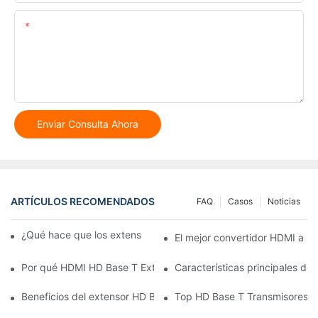
Contenido
Enviar Consulta Ahora
ARTÍCULOS RECOMENDADOS
FAQ
Casos
Noticias
¿Qué hace que los extensores 4K KVM se destaquen?
El mejor convertidor HDMI a H
Por qué HDMI HD Base T Extender ahorra dinero a largo plazo
Características principales de
Beneficios del extensor HD Baset HDMI de Brand HD
Top HD Base T Transmisores re