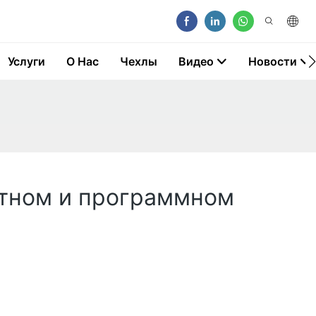
Услуги
О Нас
Чехлы
Видео
Новости
атном и программном