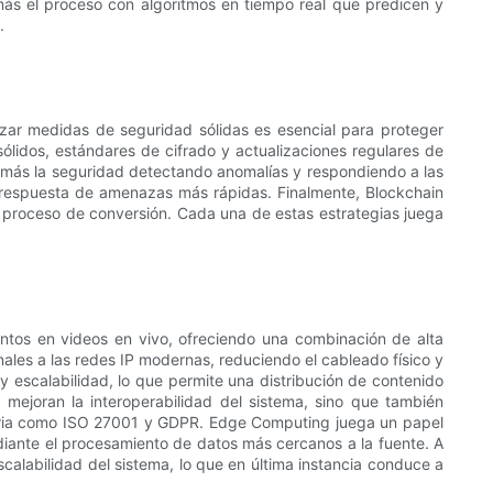
n más el proceso con algoritmos en tiempo real que predicen y
.
izar medidas de seguridad sólidas es esencial para proteger
sólidos, estándares de cifrado y actualizaciones regulares de
ún más la seguridad detectando anomalías y respondiendo a las
 y respuesta de amenazas más rápidas. Finalmente, Blockchain
l proceso de conversión. Cada una de estas estrategias juega
ntos en videos en vivo, ofreciendo una combinación de alta
onales a las redes IP modernas, reduciendo el cableado físico y
 y escalabilidad, lo que permite una distribución de contenido
y mejoran la interoperabilidad del sistema, sino que también
dustria como ISO 27001 y GDPR. Edge Computing juega un papel
diante el procesamiento de datos más cercanos a la fuente. A
calabilidad del sistema, lo que en última instancia conduce a