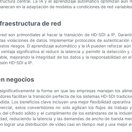
estructura central. La IA y el aprendizaje automático optimizan aú
rmanecen en la adaptación de modelos a condiciones de red variables
fraestructura de red
red son primordiales al hacer la transición de HD-SDI a IP. Garant
las violaciones de datos. Implementar protocolos de autenticación 
estos riesgos. El aprendizaje automático y la IA pueden reforzar a
taja significativa al reducir la latencia y permitir la detección
ble, mejorando la integridad de los datos y la responsabilidad en e
rsión HD-SDI a IP.
en negocios
significativamente la forma en que las empresas manejan los alime
dores facilitan la transición perfecta de los sistemas HD-SDI tradici
dida. Los beneficios clave incluyen una mejor flexibilidad operativa
rcial, estos convertidores no solo agilizan los flujos de trabajo 
s del cifrado sólido y el cumplimiento de los estándares de la in
ilidad, reduciendo la latencia y las demandas de ancho de banda me
 lograr una distribución de video casi en tiempo real y una mejor es