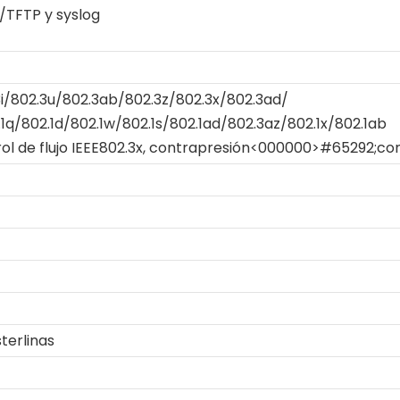
/TFTP y syslog
i/802.3u/802.3ab/802.3z/802.3x/802.3ad/
.1q/802.1d/802.1w/802.1s/802.1ad/802.3az/802.1x/802.1ab
rol de flujo IEEE802.3x, contrapresión<000000>#65292;cont
sterlinas