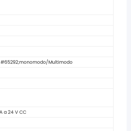
000>#65292;monomodo/Multimodo
A a 24 V CC