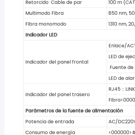
Retorcido Cable de par
100 m (CA
Multimodo Fibra
850 nm, 5
Fibra monomodo
1310 nm, 2
Indicador LED
Enlace/AC
LED de ejec
Indicador del panel frontal
Fuente de 
LED de ala
RJ45：LIN
Indicador del panel trasero
Fibra<000
Parámetros de la fuente de alimentación
Potencia de entrada
AC/DC220
Consumo de energía
<000000>#