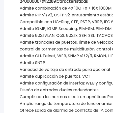
2<000000>#12289;Características
Admite combinación de 4X 10G FX + 16X 1000M 
Admite RIP v1/v2, OSFP v2, enrutamiento estáti
Compatible con HC-Ring, STP, RSTP, VRRP, IEC
Admite IGMP, IGMP Snooping, PIM-SM, PIM-DM y 
Admite 802.1VLAN, QoS, 802.1x, SSH, SSL, TACACS
Admite troncales de puertos, límite de velocid
control de tormentas de multidifusión, control
Admite CLI, Telnet, WEB, SNMP v1/2/3, RMON, L
Admite SNTP
Variedad de voltaje de entrada para opcional
Admite duplicación de puertos, VCT
Admite configuración de interfaz WEB y confi
Diseño de entradas duales redundantes
Cumplir con las normas electromagnéticas Requ
Amplio rango de temperatura de funcionamien
Ofrece salida de alarma de conflicto de IP, co