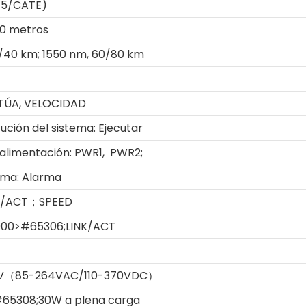
T5/CATE)
00 metros
0/40 km; 1550 nm, 60/80 km
TÚA, VELOCIDAD
ución del sistema: Ejecutar
alimentación: PWR1, PWR2;
rma: Alarma
K/ACT；SPEED
000>#65306;LINK/ACT
V（85-264VAC/110-370VDC）
65308;30W a plena carga