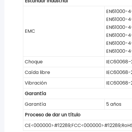
Estándar industrial
EN61000-4
EN61000-4
EN61000-4
EMC
EN61000-4
EN61000-4
EN61000-4
Choque
IEC60068–
Caída libre
IEC60068-
Vibración
IEC60068-
Garantía
Garantía
5 años
Proceso de dar un título
CE<000000>#12289;FCC<000000>#12289;RoH