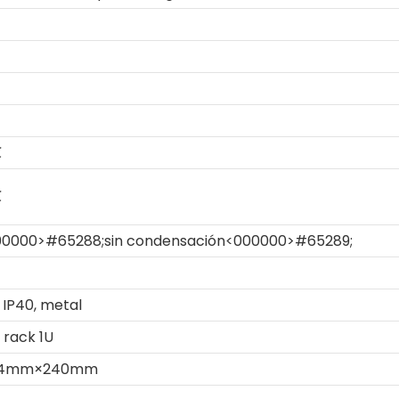
℃
℃
0000>#65288;sin condensación<000000>#65289;
 IP40, metal
 rack 1U
4mm×240mm