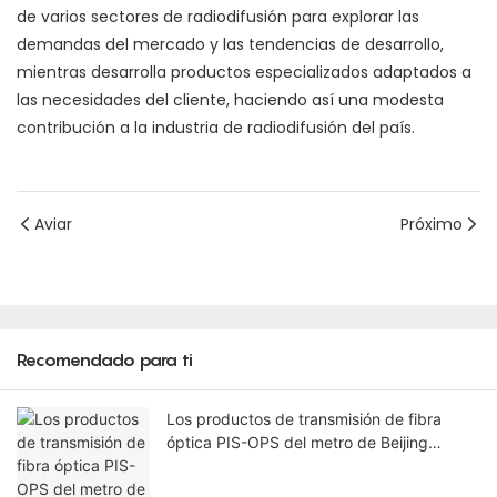
transmisor no requiere fuente de alimentación) y soporte
para 1 canal de entrada de alimentación remota (a través
de la interfaz SMPTE). También admite 1 canal de salida de
potencia de 220 V, que controla 2 transmisores de
micrófono inalámbricos.
Esta exitosa aplicación le ha valido a Beijing HCSTCOM Co.,
Ltd. reconocimiento unánime de los pares de la industria.
La empresa está comprometida a colaborar con amigos
de varios sectores de radiodifusión para explorar las
demandas del mercado y las tendencias de desarrollo,
mientras desarrolla productos especializados adaptados a
las necesidades del cliente, haciendo así una modesta
contribución a la industria de radiodifusión del país.