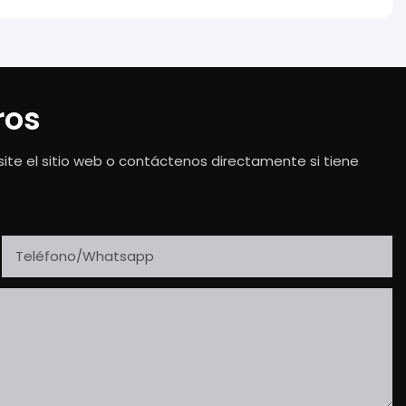
ros
ite el sitio web o contáctenos directamente si tiene
Teléfono/whatsapp