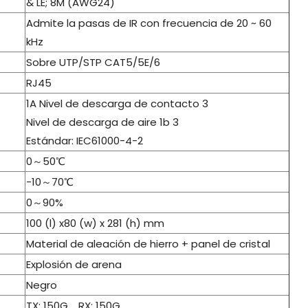
& LE; 8M (AWG24)
Admite la pasas de IR con frecuencia de 20 ~ 60
kHz
Sobre UTP/STP CAT5/5E/6
RJ45
1A Nivel de descarga de contacto 3
Nivel de descarga de aire 1b 3
Estándar: IEC61000-4-2
0～50℃
-10～70℃
0～90%
100 (l) x80 (w) x 281 (h) mm
Material de aleación de hierro + panel de cristal
Explosión de arena
Negro
TX: 150G, RX: 150G