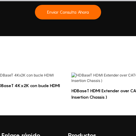
Enviar Consulta Ahora
HDBaseT 4Kx2K con bucle HDMI
HDBaseT HDMI Extender over CAT6 
Insertion Chassis )
Enlace rápido
Productos