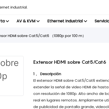
rnet industrial.
rta
AV & KVM
Ethernet Industrial
Servici
nsor HDMI sobre Cat5/Cat6 （1080p por 100 m）
Extensor HDMI sobre Cat5/Cat
1 、 Descripción
El extensor HDMI sobre Cat5/Cat6 extiend
extender la señal de video HDMI de hast
con resolución de 1080p. Alto ancho de b
real en lugares remotos. Ampliamente util
de publicidad de pantalla grande, videoc