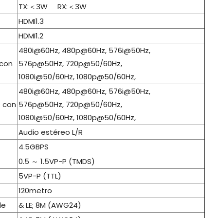
TX:＜3W RX:＜3W
HDMI1.3
HDMI1.2
480i@60Hz, 480p@60Hz, 576i@50Hz,
 con
576p@50Hz, 720p@50/60Hz,
1080i@50/60Hz, 1080p@50/60Hz,
480i@60Hz, 480p@60Hz, 576i@50Hz,
e con
576p@50Hz, 720p@50/60Hz,
1080i@50/60Hz, 1080p@50/60Hz,
Audio estéreo L/R
4.5GBPS
0.5 ～ 1.5VP-P (TMDS)
5VP-P (TTL)
120metro
le
& LE; 8M (AWG24)