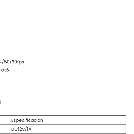
4/50/60fps
Cat6
l
Especificación
DC12V/1A