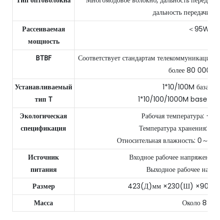
Тип оптоволокна
Многомодовое волокно, дальность передачи:
дальность передачи: 1
Рассеиваемая
＜95W
мощность
BTBF
Соответствует стандартам телекоммуникационн
более 80 000 ча
Устанавливаемый
1*10/100M база-Tx
тип T
1*10/100/1000M base-Tx 
Экологическая
Рабочая температура: 
спецификация
Температура хранения: 
Относительная влажность: 0～95%
Источник
Входное рабочее напряжение
питания
Выходное рабочее напря
Размер
423(Д)мм ×230(Ш) ×90(В) 
Масса
Около 8 кг