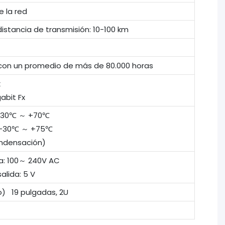
 la red
istancia de transmisión: 10-100 km
con un promedio de más de 80.000 horas
x
abit Fx
 -30℃ ～ +70℃
 -30℃ ～ +75℃
ondensación)
a: 100～ 240V AC
alida: 5 V
o) 19 pulgadas, 2U