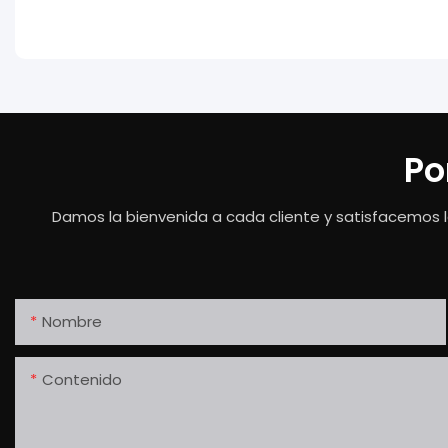
Po
Damos la bienvenida a cada cliente y satisfacemos l
Nombre
Contenido