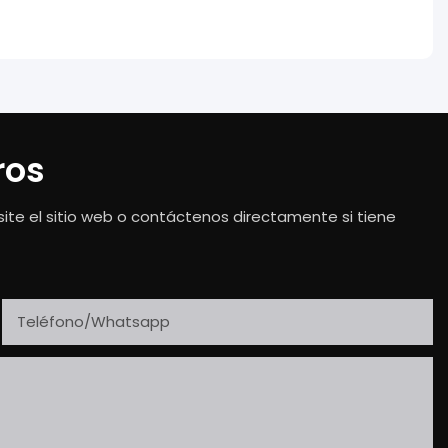
ros
ite el sitio web o contáctenos directamente si tiene
Teléfono/whatsapp