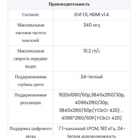
Производительность
Согласие
DVI 1.0, HDMI v1.4
Максимальная
340 мгц
тактовая частота
пикселей
Максимальная
10.2 гб/с
скорость передачи
видео
Поддерживаемая
24-битный
глубина цвета
Поддерживаемые
1920x1080/60p,3840x2160/30p,
резолюции
4096x2160/30p,
3840x2160/60p(YCbCr 420)，
4096*2160/60P(YCbCr 420)
Поддержка цифрового
7.1-канальный LPCM, 192 кГц, 24-
звука
битная аудиовозможность