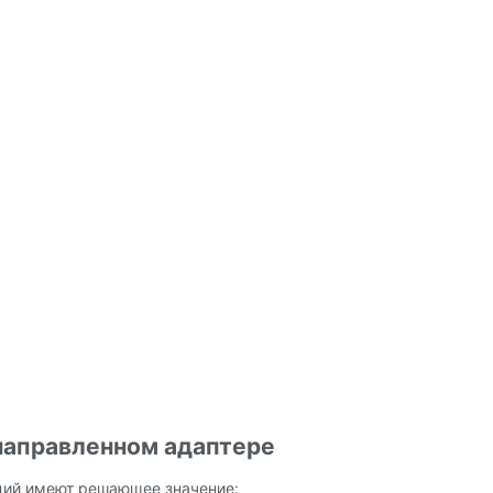
направленном адаптере
ций имеют решающее значение: