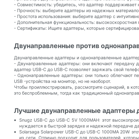
- Совместимость: убедитесь, что адаптер поддерживает
- Прочность: выберите адаптеры из надежных материалов
- Простота использования: выберите адаптер с интуитивн
- Дополнительная функциональность: высокоскоростная п
- Сертификаты: Ищите адаптеры, которые сертифицирова
Двунаправленные против однонапра
Двунаправленные адаптеры и однонаправленные адаптер
- Двунаправленные адаптеры: они включают передачу д
адаптер USB-C до USB-C позволяет заряжать свой телеф
- Однонаправленные адаптеры: они только облегчают пе
USB -устройства на монитор, но не наоборот.
Чтобы проиллюстрировать, рассмотрите сценарий, в кот
это беспроблемным, тогда как традиционный однонаправ
Лучшие двунаправленные адаптеры д
Snugz USB-C до USB-C 5V 1000MAH: этот высокопроиз
нуждается в быстрой зарядке и надежной передаче да
Solarsaga Solarpower USB-C до USB-C 1000MA 20W: это
из сети. Отлично подходит для пользователей, кото