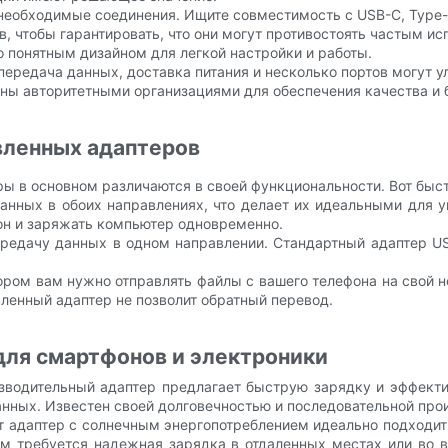
 необходимые соединения. Ищите совместимость с USB-C, Type
, чтобы гарантировать, что они могут противостоять частым и
о понятным дизайном для легкой настройки и работы.
ередача данных, доставка питания и несколько портов могут у
ны авторитетными организациями для обеспечения качества и 
вленных адаптеров
ы в основном различаются в своей функциональности. Вот быс
анных в обоих направлениях, что делает их идеальными для
он и заряжать компьютер одновременно.
редачу данных в одном направлении. Стандартный адаптер US
ором вам нужно отправлять файлы с вашего телефона на свой 
ленный адаптер не позволит обратный перевод.
ля смартфонов и электроники
водительный адаптер предлагает быструю зарядку и эффекти
нных. Известен своей долговечностью и последовательной про
т адаптер с солнечным энергопотреблением идеально подходит 
рым требуется надежная зарядка в отдаленных местах или во 