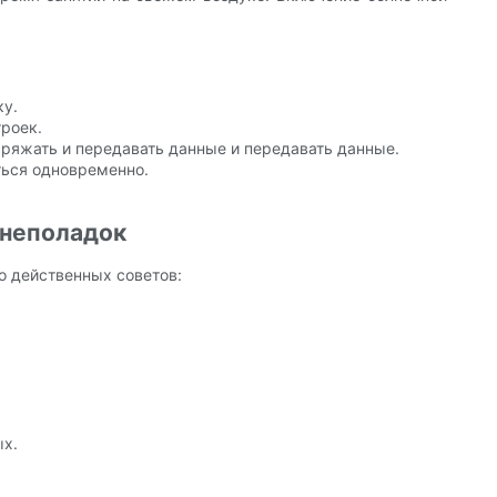
ку.
троек.
аряжать и передавать данные и передавать данные.
ться одновременно.
 неполадок
о действенных советов:
ых.