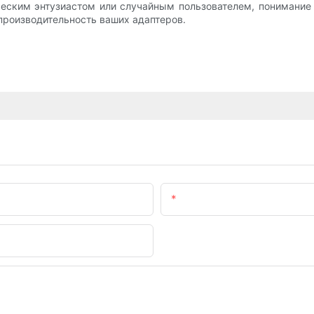
ническим энтузиастом или случайным пользователем, понимани
производительность ваших адаптеров.
Электронная Почта