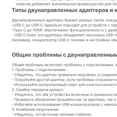
энергии добавляет значительное преимущество для тех
Типы двунаправленных адаптеров и 
Двунаправленные адаптеры бывают разных типов, кажды
-USB-C до USB-C: идеально подходит для устройств с п
-Type-C до HDMI: обеспечивает функциональность с двой
- USB-C Hubs: эти адаптеры объединяют несколько USB-
Например, концентратор USB-C полезен в настройках оф
Общие проблемы с двунаправленным
Общие проблемы включают проблемы с подключением, ош
1. Проблемы с подключением:
- Убедитесь, что адаптер правильно выровнен, а соедине
- Попробуйте другой адаптер, если проблема сохраняетс
- Используйте изопропиловый спирт для очистки контакто
2. Ошибки передачи данных:
- Убедитесь, что оба устройства включены и правильно н
- Проверьте обновления прошивки как на адаптере, так 
- Избегайте использования USB-концентраторов с низко
3. Колебания напряжения:
- Убедитесь, что источник питания стабилен.