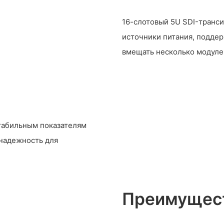
16-слотовый 5U SDI-транси
источники питания, подде
вмещать несколько модуле
стабильным показателям
 надежность для
Преимущест