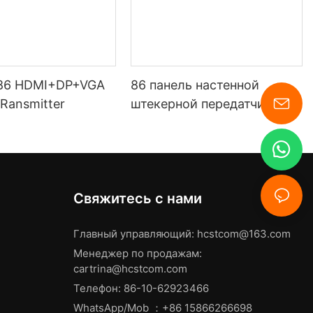
86 HDMI+DP+VGA
86 панель настенной
 Ransmitter
штекерной передатчика
HDMI+DP+USB-C
Свяжитесь с нами
Главный управляющий:
hcstcom@163.com
Менеджер по продажам:
cartrina@hcstcom.com
Телефон: 86-10-62923466
WhatsApp/Mob ：+86 15866266698