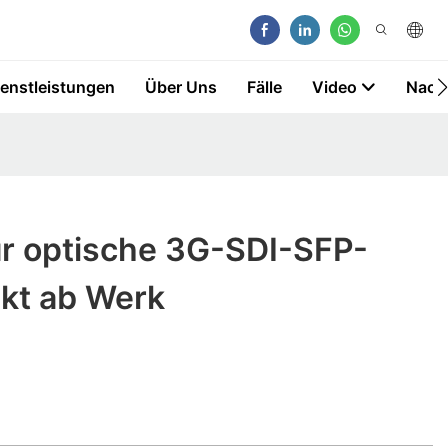
ienstleistungen
Über Uns
Fälle
Video
Nach
für optische 3G-SDI-SFP-
ekt ab Werk