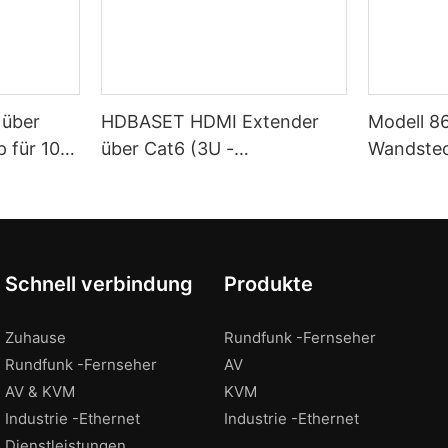
 über
HDBASET HDMI Extender
Modell 
 für 100
über Cat6 (3U -
Wandstec
Karteninsertion -Chassis)
Schnell verbindung
Produkte
Zuhause
Rundfunk -Fernseher
Rundfunk -Fernseher
AV
AV & KVM
KVM
Industrie -Ethernet
Industrie -Ethernet
Dienstleistungen