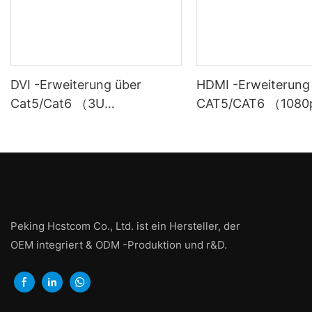
DVI -Erweiterung über
HDMI -Erweiterung
Cat5/Cat6 （3U
CAT5/CAT6 （1080p
Karteninsertion Chassis）
m）
Peking Hcstcom Co., Ltd. ist ein Hersteller, der
OEM integriert & ODM -Produktion und r&D.