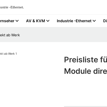
strie -Ethernet.
ernseher
AV & KVM
Industrie -Ethernet
D
rekt ab Werk
Preisliste 
Module dir