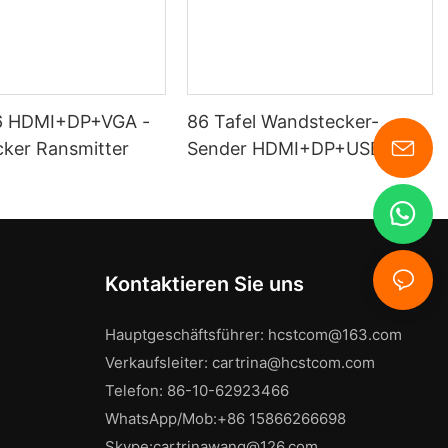
86 HDMI+DP+VGA -
86 Tafel Wandstecker-
ker Ransmitter
Sender HDMI+DP+USB-C
Kontaktieren Sie uns
Hauptgeschäftsführer:
hcstcom@163.com
Verkaufsleiter:
cartrina@hcstcom.com
Telefon: 86-10-62923466
WhatsApp/Mob:+86 15866266698
Skype:cartrinawang@126.com