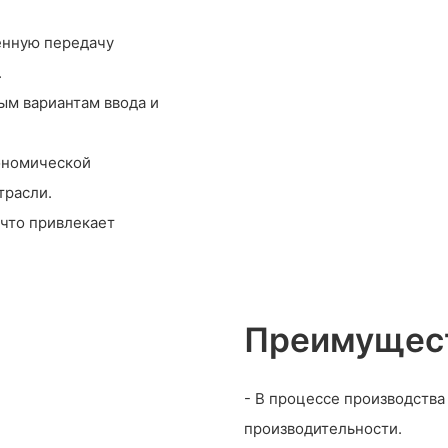
енную передачу
.
ым вариантам ввода и
кономической
трасли.
что привлекает
Преимущест
- В процессе производства
производительности.