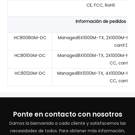
CE, FCC, RoHS
Información de pedidos
HC8008GM-DC
Managed6X1000M-TX, 2X1000M-FX, a
carril DIN
HC8010GM-DC
Managed8X1000M-TX, 2X1000M-FX, al
CC, carril DI
HC8012GM-DC
Managed8X1000M-TX, 4X1000M-FX, al
CC, carril DI
Ponte en contacto con nosotros
Damos la bienvenida a cada cliente y satisfacemos las
necesidades de todos. Para obtener más información,