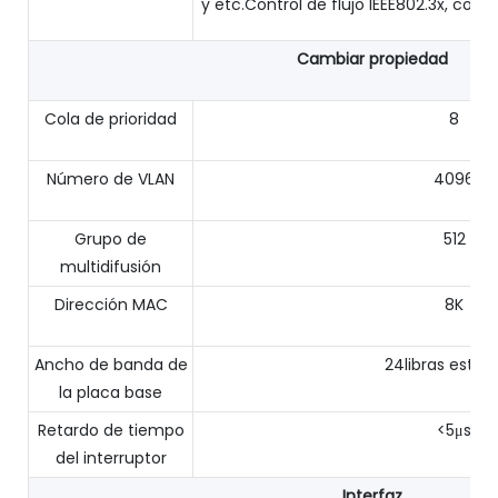
y etc.Control de flujo IEEE802.3x, cont
Cambiar propiedad
Cola de prioridad
8
Número de VLAN
4096
Grupo de
512
multidifusión
Dirección MAC
8K
Ancho de banda de
24libras esterl
la placa base
Retardo de tiempo
<5μs
del interruptor
Interfaz