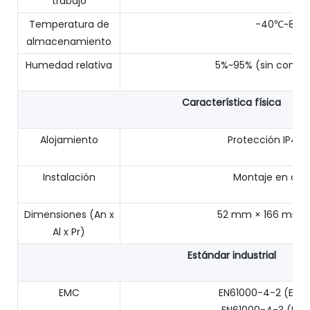
trabajo
Temperatura de
-40℃~85℃
almacenamiento
Humedad relativa
5%~95% (sin conde
Característica física
Alojamiento
Protección IP40,
Instalación
Montaje en carri
Dimensiones (An x
52 mm × 166 mm ×
Al x Pr)
Estándar industrial
EMC
EN61000-4-2 (ESD),