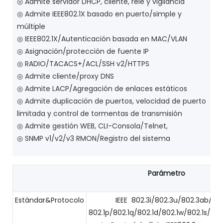
◎ Admite servidor DHCP, cliente, relé y vigilancia
◎ Admite IEEE802.1X basado en puerto/simple y
múltiple
◎ IEEE802.1X/Autenticación basada en MAC/VLAN
◎ Asignación/protección de fuente IP
◎ RADIO/TACACS+/ACL/SSH v2/HTTPS
◎ Admite cliente/proxy DNS
◎ Admite LACP/Agregación de enlaces estáticos
◎ Admite duplicación de puertos, velocidad de puerto
limitada y control de tormentas de transmisión
◎ Admite gestión WEB, CLI-Consola/Telnet,
◎ SNMP v1/v2/v3 RMON/Registro del sistema
Parámetro
Estándar&Protocolo
IEEE 802.3i/802.3u/802.3ab/80
802.1p/802.1q/802.1d/802.1w/802.1s/802