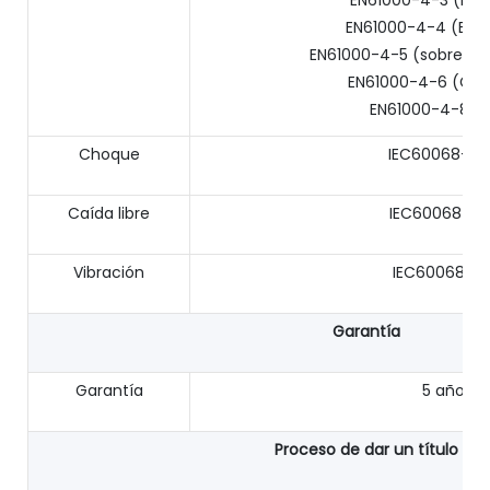
EN61000-4-3 (RS), 
EN61000-4-4 (EFT),
EN61000-4-5 (sobretens
EN61000-4-6 (CS),
EN61000-4-8, Ni
Choque
IEC60068–2-
Caída libre
IEC60068-2-
Vibración
IEC60068-2
Garantía
Garantía
5 años
Proceso de dar un título