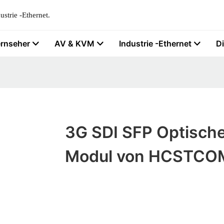
strie -Ethernet.
ernseher
AV & KVM
Industrie -Ethernet
D
3G SDI SFP Optisch
Modul von HCSTCO