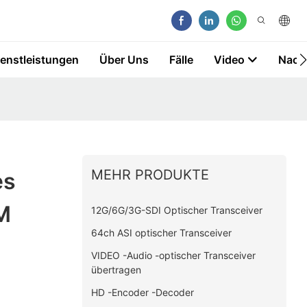
ienstleistungen
Über Uns
Fälle
Video
Nach
MEHR PRODUKTE
es
M
12G/6G/3G-SDI Optischer Transceiver
64ch ASI optischer Transceiver
VIDEO -Audio -optischer Transceiver
übertragen
HD -Encoder -Decoder