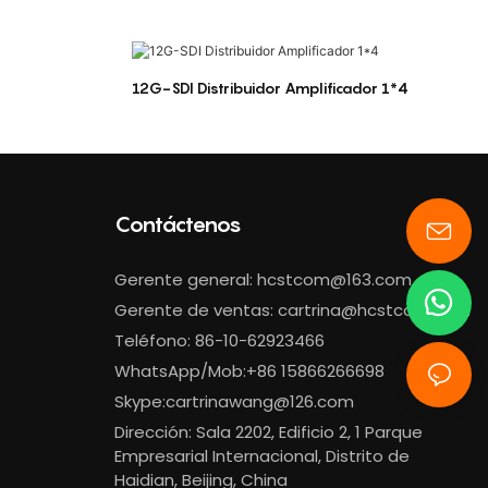
12G-SDI Distribuidor Amplificador 1*4
Contáctenos
Gerente general:
hcstcom@163.com
Gerente de ventas:
cartrina@hcstcom.com
Teléfono: 86-10-62923466
WhatsApp/Mob:+86 15866266698
Skype:cartrinawang@126.com
Dirección: Sala 2202, Edificio 2, 1 Parque
Empresarial Internacional, Distrito de
Haidian, Beijing, China