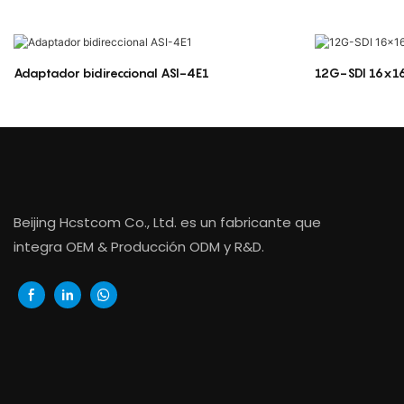
Adaptador bidireccional ASI-4E1
12G-SDI 16x16
Beijing Hcstcom Co., Ltd. es un fabricante que
integra OEM & Producción ODM y R&D.