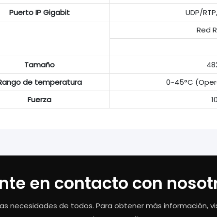
Puerto IP Gigabit
UDP/RTP,
Red R
Tamaño
48
Rango de temperatura
0~45°C (Oper
Fuerza
1
nte en contacto con nosot
as necesidades de todos. Para obtener más información, vis