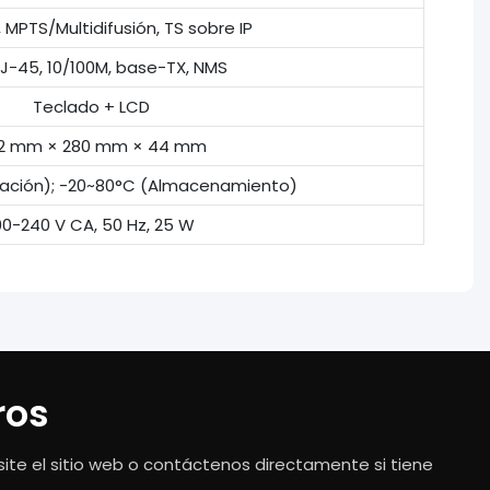
 MPTS/Multidifusión, TS sobre IP
J-45, 10/100M, base-TX, NMS
Teclado + LCD
2 mm × 280 mm × 44 mm
ación); -20~80°C (Almacenamiento)
00-240 V CA, 50 Hz, 25 W
ros
ite el sitio web o contáctenos directamente si tiene