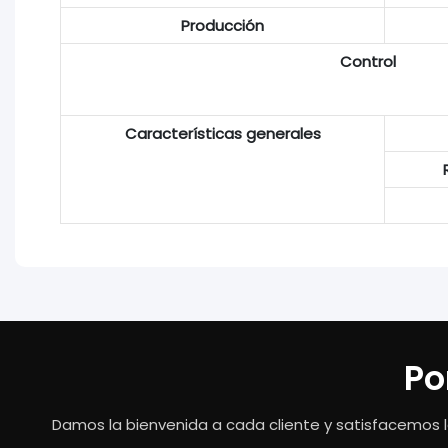
Producción
Control
Características generales
Po
Damos la bienvenida a cada cliente y satisfacemos l