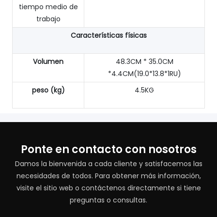
tiempo medio de
trabajo
Características físicas
Volumen
48.3CM * 35.0CM
*4.4CM(19.0*13.8*1RU)
peso (kg)
4.5KG
Ponte en contacto con nosotros
Damos la bienvenida a cada cliente y satisfacemos las
necesidades de todos. Para obtener más información,
visite el sitio web o contáctenos directamente si tiene
preguntas o consultas.