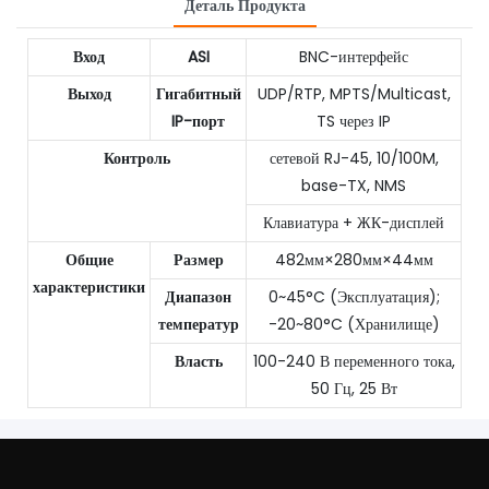
Деталь Продукта
Вход
ASI
BNC-интерфейс
Выход
Гигабитный
UDP/RTP, MPTS/Multicast,
IP-порт
TS через IP
Контроль
сетевой RJ-45, 10/100M,
base-TX, NMS
Клавиатура + ЖК-дисплей
Общие
Размер
482мм×280мм×44мм
характеристики
Диапазон
0~45°C (Эксплуатация);
температур
-20~80°C (Хранилище)
Власть
100-240 В переменного тока,
50 Гц, 25 Вт