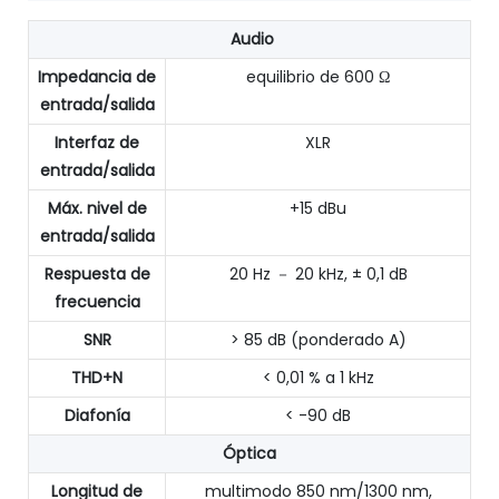
Audio
Impedancia de
equilibrio de 600 Ω
entrada/salida
Interfaz de
XLR
entrada/salida
Máx. nivel de
+15 dBu
entrada/salida
Respuesta de
20 Hz － 20 kHz, ± 0,1 dB
frecuencia
SNR
> 85 dB (ponderado A)
THD+N
< 0,01 % a 1 kHz
Diafonía
< -90 dB
Óptica
Longitud de
multimodo 850 nm/1300 nm,