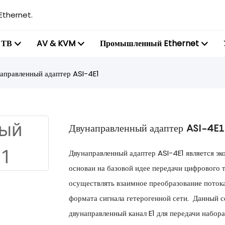
Ethernet.
 ТВ
AV & KVM
Промышленный Ethernet
аправленный адаптер ASI-4E1
Двунаправленный адаптер ASI-4E1
Двунаправленный адаптер ASI-4E1 является эк
основан на базовой идее передачи цифрового 
осуществлять взаимное преобразование потока
формата сигнала гетерогенной сети. Данный 
двунаправленный канал E1 для передачи набор