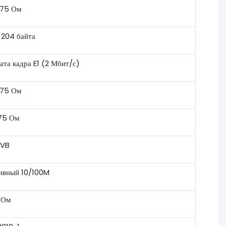
 75 Ом
 204 байта
ата кадра E1 (2 Мбит/с)
 75 Ом
 75 Ом
DVB
тивный 10/100M
 Ом