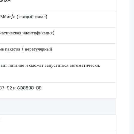
3818-1
2 Мбит/с (каждый канал)
матическая идентификация)
ыв пакетов / нерегулярный
вит питание и сможет запуститься автоматически.
837-92 и GB8898-88
℃