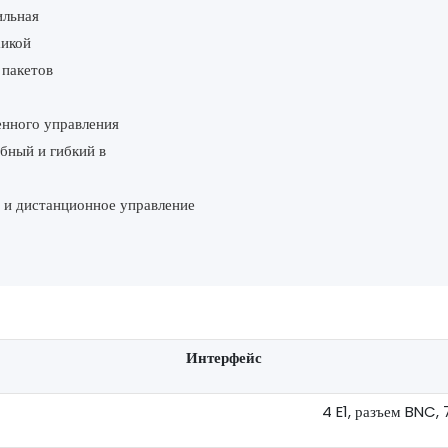
ильная
аикой
 пакетов
енного управления
бный и гибкий в
 и дистанционное управление
Интерфейс
4 E1, разъем BNC,