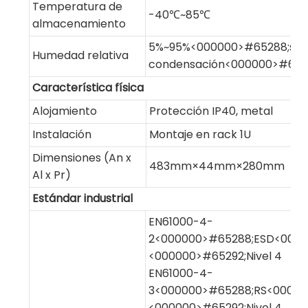
Temperatura de
-40℃~85℃
almacenamiento
5%~95%<000000>#65288;sin
Humedad relativa
condensación<000000>#652
Característica física
Alojamiento
Protección IP40, metal
Instalación
Montaje en rack 1U
Dimensiones (An x
483mm×44mm×280mm
Al x Pr)
Estándar industrial
EN61000-4-
2<000000>#65288;ESD<0000
<000000>#65292;Nivel 4
EN61000-4-
3<000000>#65288;RS<00000
<000000>#65292;Nivel 4