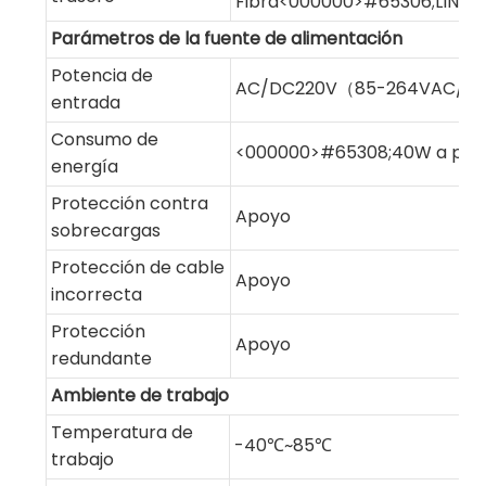
Fibra<000000>#65306;LINK/
Parámetros de la fuente de alimentación
Potencia de
AC/DC220V（85-264VAC/11
entrada
Consumo de
<000000>#65308;40W a plen
energía
Protección contra
Apoyo
sobrecargas
Protección de cable
Apoyo
incorrecta
Protección
Apoyo
redundante
Ambiente de trabajo
Temperatura de
-40℃~85℃
trabajo