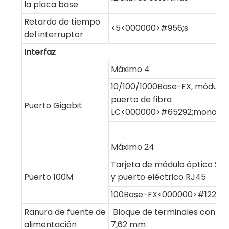
la placa base
Retardo de tiempo
<5<000000>#956;s
del interruptor
Interfaz
Máximo 4
10/100/1000Base-FX, módulo ó
puerto de fibra
Puerto Gigabit
LC<000000>#65292;monomo
Máximo 24
Tarjeta de módulo óptico SFP,
Puerto 100M
y puerto eléctrico RJ45
100Base-FX<000000>#12289;
Ranura de fuente de
Bloque de terminales con es
alimentación
7,62 mm