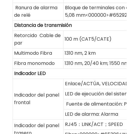
Ranura de alarma
Bloque de terminales con es
de relé
5,08 mm<000000>#65292;1 A
Distancia de transmisión
Retorcido Cable de
100 m (CAT5/CATE)
par
Multimodo Fibra
1310 nm, 2 km
Fibra monomodo
1310 nm, 20/40 km; 1550 nm,
Indicador LED
Enlace/ACTÚA, VELOCIDAD
LED de ejecución del sistema:
Indicador del panel
frontal
Fuente de alimentación: PWR
LED de alarma: Alarma
RJ45：LINK/ACT；SPEED
Indicador del panel
trasero