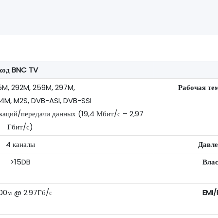
ход BNC TV
M, 292M, 259M, 297M,
Рабочая те
4M, M2S, DVB-ASI, DVB-SSI
каций/передачи данных (19,4 Мбит/с – 2,97
Гбит/с)
4 каналы
Давле
>15DB
Влас
00м @ 2.97Гб/с
EMI/