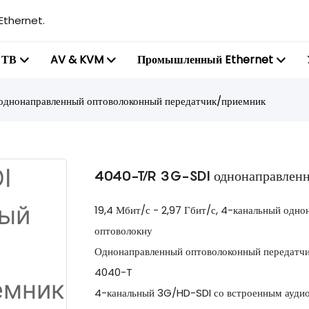
Ethernet.
 ТВ
AV & KVM
Промышленный Ethernet
днонаправленный оптоволоконный передатчик/приемник
4040-T/R 3G-SDI однонаправленн
19,4 Мбит/с - 2,97 Гбит/с, 4-канальный одн
оптоволокну
Однонаправленный оптоволоконный передатч
4040-T
4-канальный 3G/HD-SDI со встроенным ауди