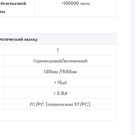
 безотказной
>100000 часы
ты
птический выход
1
Одномодовый/волоконный
1310нм /1550нм
> 15дб
< 0.3UI
FC/PC (опционально ST/PC)