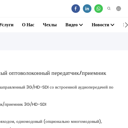
Услуги
О Нас
Чехлы
Видео
Новости
К
ый оптоволоконный передатчик/приемник
онаправленный 3G/HD-SDI со встроенной аудиопередачей по
ик/приемник 3G/HD-SDI
овходом, одномодовый (опционально многомодовый),