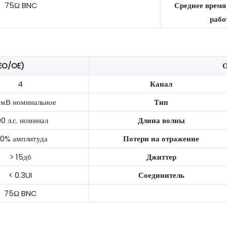
75Ω BNC
Среднее время
рабо
EO/OE)
О
4
Канал
 мВ номинальное
Тип
0 л.с. номинал
Длина волны
10% амплитуда
Потери на отражение
> 15дб
Джиттер
< 0.3UI
Соединитель
75Ω BNC