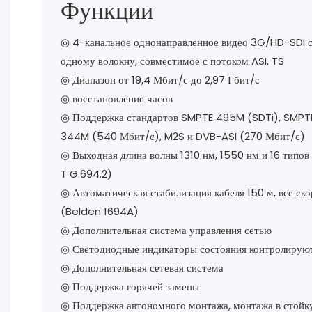
Функции
◎ 4-канальное однонаправленное видео 3G/HD-SDI с
одному волокну, совместимое с потоком ASI, TS
◎
Диапазон от 19,4 Мбит/с до 2,97 Гбит/с
◎
восстановление часов
◎
Поддержка стандартов SMPTE 495M (SDTi), SMPTE
344M (540 Мбит/с), M2S и DVB-ASI (270 Мбит/с)
◎
Выходная длина волны 1310 нм, 1550 нм и 16 тип
T G.694.2)
◎
Автоматическая стабилизация кабеля 150 м, все ск
(Belden 1694A)
◎
Дополнительная система управления сетью
◎
Светодиодные индикаторы состояния контролирую
◎
Дополнительная сетевая система
◎
Поддержка горячей замены
◎
Поддержка автономного монтажа, монтажа в стойк