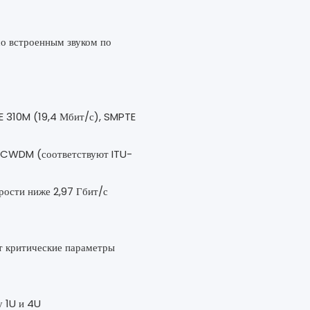
о встроенным звуком по
 310M (19,4 Мбит/с), SMPTE
ов CWDM (соответствуют ITU-
орости ниже 2,97 Гбит/с
т критические параметры
у 1U и 4U