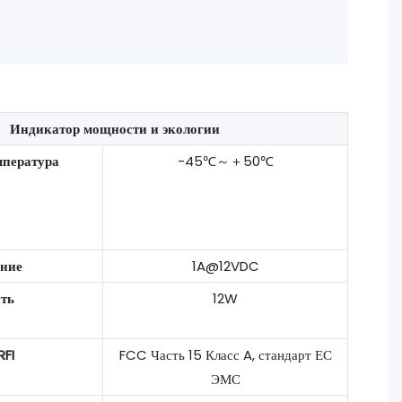
Индикатор мощности и экологии
мпература
-45℃～＋50℃
ние
1A@12VDC
ть
12W
RFI
FCC Часть 15 Класс A, стандарт ЕС
ЭМС