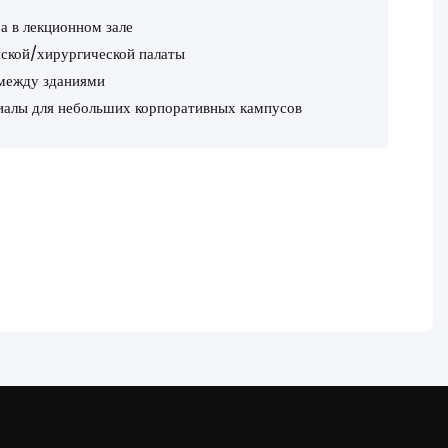
 в лекционном зале
нской/хирургической палаты
между зданиями
иалы для небольших корпоративных кампусов