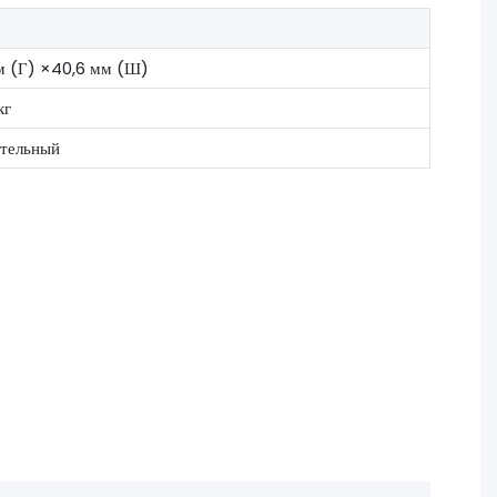
м (Г) ×40,6 мм (Ш)
кг
тельный